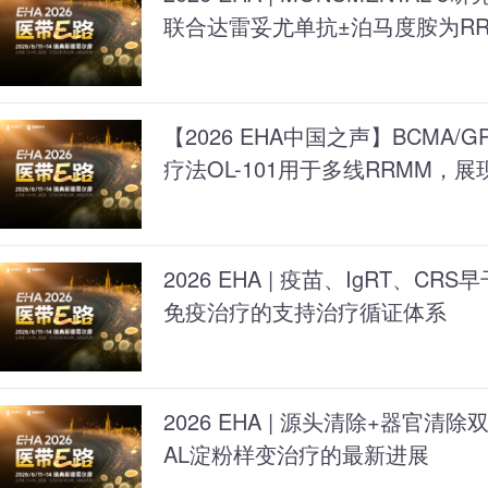
联合达雷妥尤单抗±泊马度胺为R
【2026 EHA中国之声】BCMA/G
疗法OL-101用于多线RRMM，
2026 EHA | 疫苗、IgRT、C
免疫治疗的支持治疗循证体系
2026 EHA | 源头清除+器官
AL淀粉样变治疗的最新进展