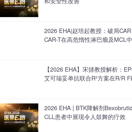
和安全性改善
2026 EHA|赵培起教授：破局CA
CAR-T在高危惰性淋巴瘤及MC
性优势
【2026 EHA】宋拯教授解析：EP
艾可瑞妥单抗联合R²方案在R/R 
2026 EHA | BTK降解剂Bexobruti
CLL患者中展现令人鼓舞的疗效