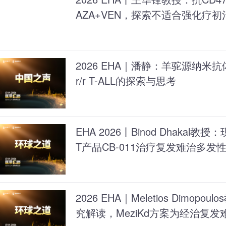
AZA+VEN，探索不适合强化疗初
2026 EHA｜潘静：羊驼源纳米抗体
r/r T-ALL的探索与思考
EHA 2026丨Binod Dhakal教
T产品CB-011治疗复发难治多发性骨髓
期研究结果
2026 EHA｜Meletios Dimopo
究解读，MeziKd方案为经治复