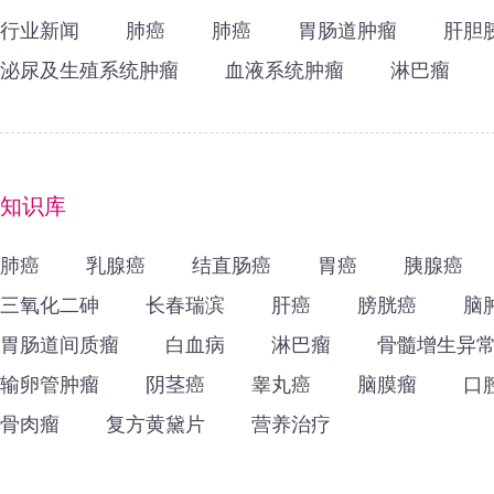
行业新闻
肺癌
肺癌
胃肠道肿瘤
肝胆
泌尿及生殖系统肿瘤
血液系统肿瘤
淋巴瘤
知识库
肺癌
乳腺癌
结直肠癌
胃癌
胰腺癌
三氧化二砷
长春瑞滨
肝癌
膀胱癌
脑
胃肠道间质瘤
白血病
淋巴瘤
骨髓增生异
输卵管肿瘤
阴茎癌
睾丸癌
脑膜瘤
口
骨肉瘤
复方黄黛片
营养治疗