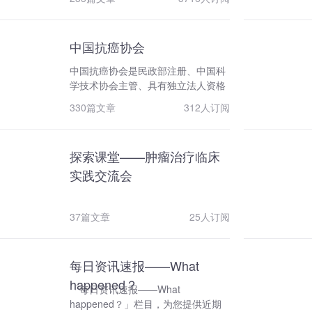
中国抗癌协会
中国抗癌协会是民政部注册、中国科
学技术协会主管、具有独立法人资格
的肿瘤学科的国家一级学会。协会成
330篇文章
312人订阅
立于1984年4月28日，创始人为金显
宅教授，历任理事长分别为吴桓兴教
授、张天泽教授、徐光炜教授、郝希
探索课堂——肿瘤治疗临床
山院士、樊代明院士。协会秘书处设
在天津，支撑单位为天津医科大学肿
实践交流会
瘤医院，在31个省、市、自治区建立
了地方抗癌协会，现有172个单位会
员，个人会员82万余人。 中国抗
37篇文章
25人订阅
癌协会是我国肿瘤医学领域历史最悠
久、规模最大、影响力最强的科技社
团。自成立以来，协会积极开展肿瘤
每日资讯速报——What
学科的临床与基础性研究，举办国内
happened？
「每日资讯速报——What
外肿瘤学术会议，创办多种形式的肿
happened？」栏目，为您提供近期
瘤学习培训班，积极推广新成果、新