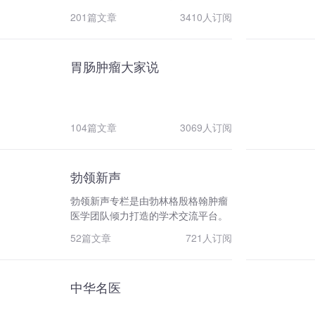
为教育部重点学科、卫生部重点临床
CSCO免疫治疗专家委员会候任主
201篇文章
3410人订阅
专科。现有医护人员100余名，其中
委；广东省抗癌协会化疗专业委员会
教授10名、副教授7名、主治医师10
主任委员/肺癌专业委员副主任委员；
名、住院医师及肿瘤专业研究生30多
国际肺癌研究组织（IASLC）情报委
胃肠肿瘤大家说
名、护理人员48名。主病区位于第三
员会委院。 承担了多项国家、省级科
住院大楼7楼全层，病床140张，上锦
研基金项目。2016年获得国家重点研
分院40张，日间化疗40张。病房主要
发计划“精准医学研究”肺癌的诊疗规
收治消化道肿瘤（胃癌、肠癌、肝
范及应用方案的精准化研究项目
癌、胰腺癌、胆道肿瘤等）、泌尿生
104篇文章
3069人订阅
（2016YFC0905500）。擅长晚期肺
殖系统肿瘤（肾癌、膀胱癌、输尿管
癌和鼻咽癌的治疗和抗癌药物临床试
癌、前列腺癌、睾丸肿瘤等）、妇科
验，主持了多项国际、国家级临床研
肿瘤（卵巢癌、子宫颈癌、子宫内膜
究，并发表了多篇改变诊疗指南的成
勃领新声
癌、生殖细胞肿瘤）等腹部肿瘤的化
果。多次登上美国临床肿瘤学年会、
勃领新声专栏是由勃林格殷格翰肿瘤
疗、放疗、介入、靶向、免疫治疗等
欧洲肿瘤内科学年会及世界肺癌大会
医学团队倾力打造的学术交流平台。
综合治疗。 我科高度重视多学科综合
等做口头报告。近5年来以第一作者
我们专注于肺癌及其他各类癌症的临
治疗和生物标志物指导下的个体化治
或通讯作者在Lancet、Lancet
52篇文章
721人订阅
床未满足需求，紧跟肿瘤新兴治疗靶
疗模式，为了使每个我科住院病人都
Oncology、JCO、JAMA
点和创新药物的最新研发进展，分享
能得到真正规范合理的综合治疗，让
Oncology、Nature
临床专家的宝贵诊疗洞见。 我们力求
治疗效果最大化，我科建立了由肿瘤
communication、JNCI等杂志上发表
中华名医
追踪每一个关键信息，助力抗癌之
内科医生、放疗医生、介入影像医生
SCI论文50多篇。
路。
共同参与的住院患者多学科讨论制