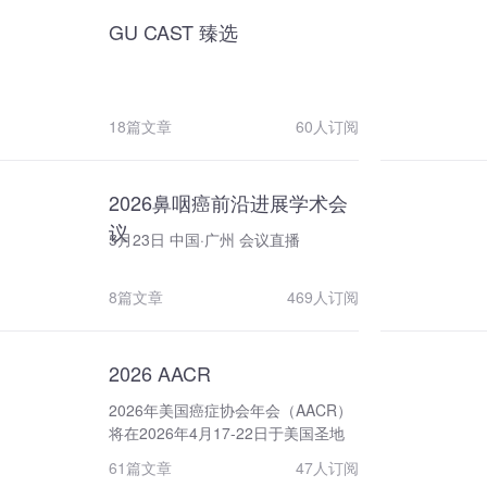
颈部肿瘤专题联合主席（欧洲代
GU CAST 臻选
表）、国际头颈部肿瘤创新方法大会
（ICHNO）ESMO 主席、头颈部肿瘤
国际协作组（HNCIG）董事、
EORTC 头颈部肿瘤组核心成员、
IAEA 鼻咽癌项目专家等多项重要国
18篇文章
60人订阅
际学术职务，是国际头颈肿瘤领域极
具影响力的领军学者。 作为多项欧洲
及法国国家级临床 Ⅱ/Ⅲ 期研究的主要
2026鼻咽癌前沿进展学术会
研究者/共同主要研究者，陶教授牵头
议
5月23日 中国·广州 会议直播
并参与 GORTEC 2007-01、
PembroRad、DEBIO-1143-201、
REACH、Nivo-Postop 等多项里程碑
8篇文章
469人订阅
式研究，成果深刻影响并推动全球头
颈肿瘤诊疗发展。 同时担任NEJM、
CA: A Cancer Journal for
2026 AACR
Clinicians、Nature、Lancet Oncol、
JCO、Annals Oncol等多家国际顶级
2026年美国癌症协会年会（AACR）
期刊审稿人。
将在2026年4月17-22日于美国圣地
亚哥举办。该会议旨在促进癌症领域
61篇文章
47人订阅
科学家在知识和观点上的交流，为癌