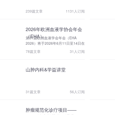
收录，逐步形成具有国际影响力的肿
瘤领域期刊矩阵。 中国抗癌协会
239篇文章
1131人订阅
不断扩大国际交流，提高国际影响力
和学术地位。1997年成为国际抗癌联
盟（UICC）的正式会员单位，2009
年在天津建立国际抗癌联盟中国联络
2026年欧洲血液学协会年会
处，并于2010年在我国首次承办由国
（EHA）
第31届欧洲血液学会年会（EHA
际抗癌联盟（UICC）主办的世界抗癌
2026）将于2026年6月11日至14日在
大会。协会是亚洲肿瘤协会（AOS)常
斯德哥尔摩举行。会议将集中展示前
务理事单位，2013年在天津承办第22
78篇文章
31人订阅
沿的循证诊疗策略与转化医学成果，
届亚太抗癌大会。协会与美国、欧
发布最新临床研究数据，并呈现创新
洲、亚太地区等国际肿瘤组织建立了
治疗手段及精准医学相关进展。
良好的合作关系。秉承“请进来，走出
山肿内科&学益讲堂
去”的理念，持续开展一带一路国家间
的肿瘤医学领域学术交流和技术培
训。与国际抗癌联盟合作开展学术交
流及人才培养项目，推荐优秀专家到
31篇文章
56人订阅
国际组织任职，培养中青年国际化领
军人才，显著提升我国肿瘤行业国际
影响力。2022年创办Holistic
Integrative Oncology（HIO)英文旗
肿瘤规范化诊疗项目——
舰期刊，向全世界推广中国原创研究