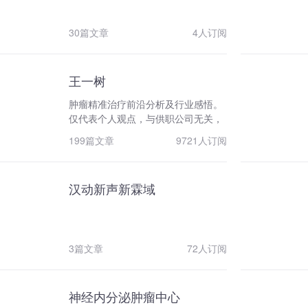
度，并紧密结合胃、肠、肝、胆、胰
及泌尿系统肿瘤等MDT团队，根据国
30篇文章
4人订阅
内外肿瘤治疗的研究进展和诊治规
范，结合病人的个体特点，为病人“量
身订做”最佳的个体治疗方案。该模式
在临床实践中已得到国内同行和病人
王一树
的认可及称赞。2008年，根据中国生
肿瘤精准治疗前沿分析及行业感悟。
物医学工程学会的指示，我科学科带
仅代表个人观点，与供职公司无关，
头人毕锋教授首先创建了中国的肿瘤
与商业利益无关。
分子靶向治疗委员会,主办《肿瘤分子
199篇文章
9721人订阅
靶向治疗时讯》等杂志。毕锋教授连
续十年担任每年一届的中国肿瘤分子
靶向治疗大会主席，是该领域的国家
汉动新声新霖域
级领军人物。 我科是国家指定的抗肿
瘤新药临床试验基地，患者能够享受
到最新的科研成果。已承担和完成了
80余项国内外新药、新疗法的临床试
3篇文章
72人订阅
验，多次领导全国多中心的新药临床
试验项目组长单位（甲磺酸多拉菲
尼、麦他替尼、卡巴他赛、迪安替康
钠等），使我科住院病人完全可能获
神经内分泌肿瘤中心
得与欧美发达国家一致的最新的抗肿