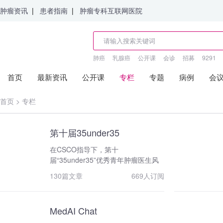
肿瘤资讯
|
患者指南
|
肿瘤专科互联网医院
肺癌
乳腺癌
公开课
会诊
招募
9291
首页
最新资讯
公开课
专栏
专题
病例
会
首页
>
专栏
第十届35under35
在CSCO指导下，第十
届“35under35”优秀青年肿瘤医生风
采展示活动正式启动。本届以“星光十
130篇文章
669人订阅
年”为主题，首次引入AI决策互动环
节，通过“人机协同”模式更科学、多
维地评估选手的临床能力与创新思
MedAI Chat
维。