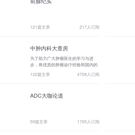
前腺纪实
委员 广东省医学会胃肠外科学分会
康科普工程，组织出版《癌症知多
副主任委员 中国医师协会结直肠遗传
少》品牌科普丛书，入选十三五国家
专委会 副主任委员 中国医师学会外
重点图书，每年出版《逢生》患者故
科医师分会MDT专业委员会青委会 副
事等品牌科普作品；创建国内第一个
主任委员 美国纪念斯隆凯特林癌症中
121篇文章
217人订阅
肿瘤科普能力提升全国继教项目“肿瘤
心（MSKCC）访问学者
科普训练营”，助力公众建立科学抗癌
理念，推动预防为主的癌症防控策
中肿内科大查房
略。 每年组织中国抗癌协会科技
奖和青年科学家奖评选，激励肿瘤领
为了助力广大肿瘤医生的学习与进
域的青年科技人才锐意创新，勇攀高
步，将优质的肿瘤诊疗经验和国内的
峰；建立人才智库，开展建言献策，
同道分享，提高国内肿瘤诊疗的规范
承接民政部癌症救助试点项目，每年
122篇文章
4708人订阅
化水平，同时也展示国内顶尖肿瘤医
组织贫困地区癌症救助活动，帮扶基
院的优秀传统和创新风采，中山大学
层提高肿瘤防治水平；加强党组织建
肿瘤防治中心-—全国排名第一的肿瘤
设，建立理事会党委和分支机构党的
ADC大咖论道
内科，联合良医汇推出了一档创新栏
工作小组，每年开展中国抗癌协会党
目：中肿内科大查房。
建特色活动和党建调研项目，以党建
促会建。2012-2017年，连续两次入
选中国科协能力提升专项，2018-
59篇文章
1765人订阅
2020成功入选中国科协“世界一流学
会建设项目”，2021-2023年再次入选