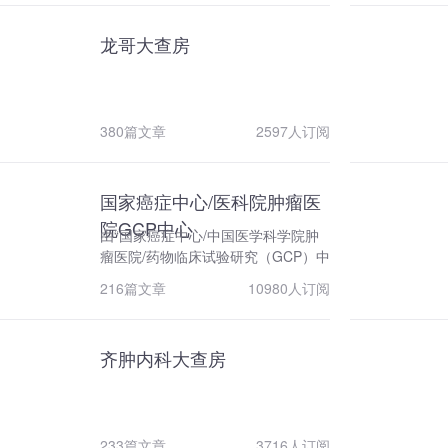
好地传递最新肿瘤资讯，我们创办了
【十邑论坛】，推出了国际最新研究
龙哥大查房
解读系列文章，受到同行们的一致好
评。接下来，我们仍会继续将国际最
新、最热资讯与大家分享，并不断做
出创新。欢迎广大的医生同仁扫描二
380篇文章
2597人订阅
维码关注，和我一起学习最新资讯，
关注研究进展，造福肿瘤的患者。
国家癌症中心/医科院肿瘤医
院GCP中心
由“国家癌症中心/中国医学科学院肿
瘤医院/药物临床试验研究（GCP）中
心“特设，面向全国临床科研工作者开
216篇文章
10980人订阅
放的临床科研共享学习平台，致力于
提升中国临床科研从业人员的科研能
力、开拓全球视野。
齐肿内科大查房
233篇文章
3716人订阅