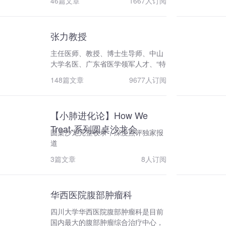
46篇文章
1667人订阅
流平台神母菁英学院。
张力教授
主任医师、教授、博士生导师、中山
大学名医、广东省医学领军人才、“特
支计划”杰出人才（南粤百杰）。 现
148篇文章
9677人订阅
任中山大学肿瘤医院内科主任、I期病
房主任、中山大学肺癌研究中心副主
任、肺癌首席专家。国家药品食品监
【小肺进化论】How We
督管理局(SFDA)药物评审咨询专家、
国家卫计委合理用药专家委员会抗肿
Treat-系列圆桌沙龙会
圆桌沙龙完整收录，深度点评独家报
瘤药专业组成员、卫计委癌痛规范化
道
治疗专家组副组长等。1996年和
1998年分别赴法国IGR和美国Fox
3篇文章
8人订阅
Chase肿瘤中心短期进修。2001-
2002年在美国MD Anderson肿瘤中
心进修。 主要学术任职包括中国抗癌
华西医院腹部肿瘤科
协会癌症康复与姑息治疗专业委员会
四川大学华西医院腹部肿瘤科是目前
候任主任委员、临床试验专业委员会
国内最大的腹部肿瘤综合治疗中心，
副主任委员；CSCO常务理事、