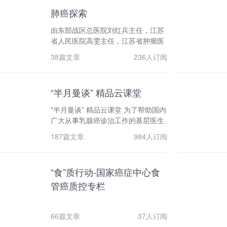
中国特色一流学会建设项目一类学
肺癌探索
会。
由东部战区总医院刘红兵主任，江苏
省人民医院高雯主任，江苏省肿瘤医
院于韶荣主任，联合创办的《肺癌探
38篇文章
236人订阅
索》栏目，聚焦肺癌领域的疑难问题
展开讨论，起到“为难”自己，抛砖引
玉的作用，每月一期，欢迎各位同仁
“半月曼谈” 精品云课堂
批评指正！
"半月曼谈” 精品云课堂 为了帮助国内
广大从事乳腺癌诊治工作的基层医生
树立正确理念、了解最新进展、规范
187篇文章
984人订阅
诊疗行为；良医汇「肿瘤资讯」特别
携手大连医科大学附属第二医院李曼
教授，举办系列乳腺癌线上精品培训
“食”质行动-国家癌症中心食
课程。届时李教授将聚焦乳腺癌的前
沿研究、病理、影像、临床治疗等方
管癌质控专栏
面进行专题培训。
66篇文章
37人订阅