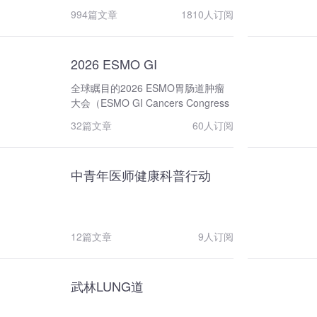
发生的重要肿瘤资讯。
技术。自2000年举办中国肿瘤学大会
994篇文章
1810人订阅
（CCO），自2023年更名为中国整
合肿瘤学大会（CCHIO），以综合、
交叉、高端、前沿为特色，成为我国
2026 ESMO GI
最高层次的肿瘤领域学术会议。
2022-2023年，协会组织13000余位
全球瞩目的2026 ESMO胃肠道肿瘤
专家编写，300余位院士评审，研制
大会（ESMO GI Cancers Congress
成功首部《中国肿瘤整合诊治指南》
2026）将于7月1~4日在德国慕尼黑
32篇文章
60人订阅
（简称CACA指南），覆盖53个瘤种
隆重举行，同步线上直播。本届学术
和60个诊疗技术，共计113个指南，
盛会将汇聚全球顶尖专家和研究者，
组织开展100场“CACA指南发布暨精
共同致力于推动消化道肿瘤治疗的发
读巡讲”，直播观看总量累计超26亿
中青年医师健康科普行动
展。大会将聚焦分子预防、诊断、精
人次，掀起全国“学指南、用指南、遵
准治疗等广泛议题，通过演讲、争议
规范”的热潮。每年组织编写发布《中
性议题探讨等形式，深入剖析最新研
国恶性肿瘤学科发展报告》、肿瘤诊
究成果、创新治疗策略和有望重塑胃
疗规范指南等学术专著。对基层医生
肠道肿瘤治疗未来的新兴技术。
12篇文章
9人订阅
开展学术帮扶，组织实施全国性继教
培训，带动各地区学术水平的普遍提
升，推动我国肿瘤诊治水平均衡发
武林LUNG道
展。建设“中国抗癌协会系列期刊”，
37种系列期刊中，5种英文期刊被SCI