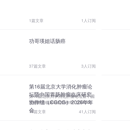
瘤治疗。腹部肿瘤科主要特色医疗项
目有：（1）“规范性”与“个体化”原则
相结合；（2）与国际同步的肿瘤分
1篇文章
1人订阅
子靶向治疗；（3）强大的放射治疗
平台和团队；（4）精湛的介入诊疗
技术；（5）与国际同步的最新抗癌
功哥瑛姐话肠癌
药物临床实验基地；（6）多学科诊
疗的专家团队。 我科目前有博士生导
师4名，硕士生导师13名。承担有国
家杰出青年科学基金、国家科技部重
37篇文章
3人订阅
大科研项目以及多项国家自然科学基
金和省部级科研基金。四川大学华西
科技园《肿瘤分子靶向治疗研究室》
为我科的实验研究基地。研究室具有
第16届北京大学消化肿瘤论
国际一流的实验设备，拥有分子生物
坛暨中国胃肠肿瘤临床研究
第16届北京大学消化肿瘤论坛暨中国
学实验室、信号分子实验室、细胞培
协作组（CGOG）2026年年
胃肠肿瘤临床研究协作组（CGOG）
养室、免疫组化室、电泳分析室、消
2026年年会
会
毒供应室和学术会议室等功能单元。
10篇文章
41人订阅
同时还与其他研究室共享动物实验中
心、基因敲除中心、模式生物学等多
个大型技术平台。已培养了数十名博