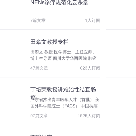
NENs诊疗规范化云课堂
成果和肿瘤防治临床经验。HIO中标
中国科协卓越期刊高起点新刊项目，
为协会加快培育世界一流学术期刊，
7篇文章
1人订阅
提升国际影响力创造有利条件。
推动科普品牌建设，助力全民科学抗
癌。自1995年发起创建“全国肿瘤防
田攀文教授专栏
治宣传周”活动，至今已成功举办30
届，成为我国规模和影响力最大的肿
田攀文 教授 医学博士、主任医师、
瘤科普品牌活动，每年组织2.4世界癌
博士生导师 四川大学华西医院 肺癌
症日、世界无烟日、国际乳腺癌关注
中心 副主任 四川大学华西医院 呼吸
47篇文章
623人订阅
月、国际肺癌关注月等主题活动；在
与危重症医学科 医疗组长 四川省学
中国科协指导下，组建多学科的科学
术与技术带头人后备人选 中国抗癌协
传播专家团队，每年组织中国整合肿
会肺癌专业委员会青年委员 四川省抗
瘤学大会（CCHIO）科普专场和全国
丁培荣教授讲难治性结直肠
癌协会肿瘤呼吸病学专委会副主任委
肿瘤科普能力大赛；在全国创建肺
员 四川省医学会呼吸专委会肺癌学组
癌
广东省杰出青年医学人才（首批） 美
癌、乳腺癌、淋巴瘤、胃癌等科普教
副组长 参与获得国家科技进步奖二等
国外科学院院士（FACS） 中国抗癌
育基地，搭建肿瘤精准科普教育的平
奖，四川省科技进步奖一等奖 主持国
协会家族遗传性肿瘤专业委员会 副主
台；组织编写国内最具权威性、系统
家自然科学基金面上项目、四川省科
97篇文章
1525人订阅
任委员 中国临床肿瘤学会（CSCO）
性的《中国癌症患者指南》，聚焦预
技厅重点项目等
青年专家委员会 副主任委员 广东省
防、早筛、临床、康复的全程管理，
抗癌协会遗传性肿瘤专业委员会 主任
助力科学抗癌；启动中国肿瘤防治健