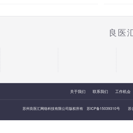
症研究、为下一届癌症研究人员提供
培训的机会，提高公众对癌症的了
解。
良医
关于我们
联系我们
工作机会
苏州良医汇网络科技有限公司版权所有
苏ICP备15039310号
苏公