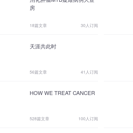
（ENETS）顾问委员会委员 欧洲肿
瘤内科学会（ESMO）神经内分泌及
房
内分泌肿瘤学组委员 国际神经内分泌
肿瘤联盟（INCA）医疗顾问委员会委
员 中国抗癌协会神经内分泌肿瘤专业
18篇文章
30人订阅
委员会主任委员（筹） 中国抗癌协会
胰腺癌专业委员会神经内分泌肿瘤学
组（CSNET）组长 中国抗癌协会肿
天涯共此时
瘤内分泌专业委员会副主任委员 中华
医学会消化病学分会胃肠激素与神经
内分泌肿瘤学组副组长 中国医师协会
胰腺病分会胰腺神经内分泌肿瘤专委
56篇文章
41人订阅
会副主任委员 中国医促会神经内分泌
肿瘤分会常委 中国临床肿瘤学会
（CSCO）罕见肿瘤专家委员会委员
HOW WE TREAT CANCER
ENETS 官刊Journal of
Neuroendocrinology 高级编委
Journal of Pancreatology 编委 中国
癌症杂志编委 中华消化杂志通讯编委
528篇文章
100人订阅