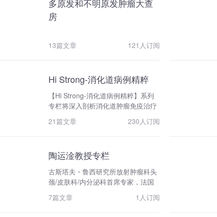
多原发和不明原发肿瘤大查
士、硕士研究生。研究室与美英等国
房
的多个一流的实验室建立了合作关
系，常年对外招收从事肿瘤临床和应
用基础研究的博士、硕士研究生，近
13篇文章
121人订阅
几年又尤其注重博士后科研人员的招
收（不限名额）和待遇（年薪20-50
万）。 我科每年均有多名专家参加国
内外肿瘤学术会议并做大会发言交
Hi Strong-消化道病例精粹
流；并参与国家重大科研项目和学科
【Hi Strong-消化道病例精粹】系列
建设的评审工作。近5年来发表学术
专栏将深入剖析消化道肿瘤免疫治疗
论文近百篇，获得国家和省部级的各
优秀临床病例，分享宝贵临床经验，
项支助二十余项，牢固地树立了我科
21篇文章
230人订阅
旨在为该领域内的医生打造一个相互
在腹部肿瘤诊疗领域全国领先的学术
学习交流的高质量平台，以期共同推
地位。
动消化道肿瘤免疫治疗学科发展，助
陶运淦教授专栏
力健康中国2030。同时弘扬医学人文
精神，倡导“以人为本”的医学理念，
古斯塔夫・鲁西研究所放射肿瘤科头
让医学更有温度。
颈/皮肤科/内分泌科首席专家，法国
头颈部肿瘤放疗协作组（GORTEC）
7篇文章
1人订阅
候任主席、董事会成员及科学委员会
成员。 担任 2025 ESMO 亚洲大会头