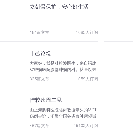
立刻骨保护，安心好生活
184篇文章
1085人订阅
十邑论坛
大家好，我是林榕波医生，来自福建
省肿瘤医院腹部肿瘤内科。从医以来
我致力于胃、结直肠、食管、肝胆胰
335篇文章
1059人订阅
等消化系统恶性肿瘤的化疗生物治疗
及姑息治疗和人文关怀。为了和大家
更好的交流，2016年，我在“肿瘤医
陆较瘦周二见
生”APP上创建了【林榕波教授】专
栏，至今已陪大家走过有六年余的时
由上海胸科医院陆舜教授牵头的MDT
间。这期间，我曾在ASCO、ESMO
病例会诊，汇聚全国各省市肿瘤领域
等我们肿瘤领域的世界顶级学术盛会
专家；聚焦肺癌领域典型且非常有讨
汇报过我们在胃癌领域、姑息领域的
467篇文章
15102人订阅
论价值的疑难病例。
相关研究，得到了大家的认可。为更