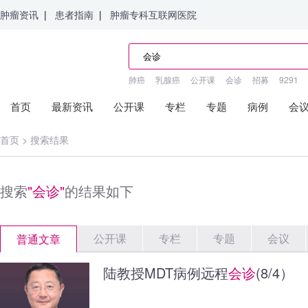
肿瘤资讯
|
患者指南
|
肿瘤专科互联网医院
肺癌
乳腺癌
公开课
会诊
招募
9291
首页
最新资讯
公开课
专栏
专题
病例
会
首页
>
搜索结果
搜索
"会诊"
的结果如下
公开课
专栏
专题
会议
普通文章
陆教授MDT病例远程
会诊
(8/4）