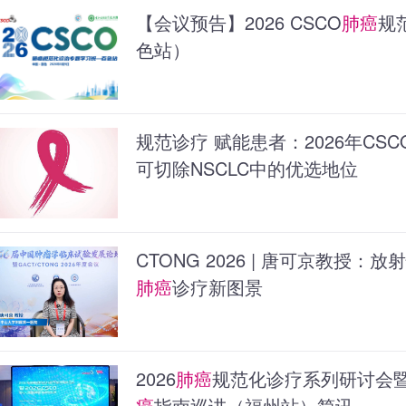
【会议预告】2026 CSCO
肺癌
规
色站）
规范诊疗 赋能患者：2026年CS
可切除NSCLC中的优选地位
CTONG 2026 | 唐可京教授
肺癌
诊疗新图景
2026
肺癌
规范化诊疗系列研讨会暨2
癌
指南巡讲（福州站）简讯