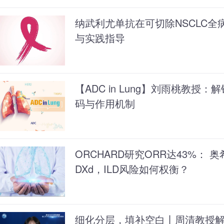
纳武利尤单抗在可切除NSCLC
与实践指导
【ADC in Lung】刘雨桃教授：解
码与作用机制
ORCHARD研究ORR达43%： 奥
DXd，ILD风险如何权衡？
细化分层，填补空白丨周清教授解