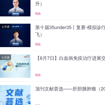
升）
综合
第十届35under35丨复赛-模拟
公开课
飞）
综合
【8月7日】白血病免疫治疗进展
公开课
综合
顶刊文献荟选——肝胆胰肿瘤（20