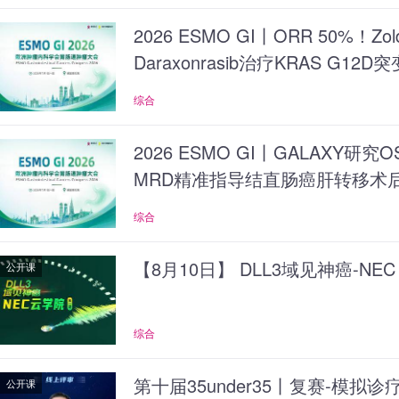
2026 ESMO GI丨ORR 50%！Zol
Daraxonrasib治疗KRAS G
潜力
综合
2026 ESMO GI丨GALAXY研究
MRD精准指导结直肠癌肝转移术
综合
【8月10日】 DLL3域见神癌-NE
公开课
综合
第十届35under35丨复赛-模拟
公开课