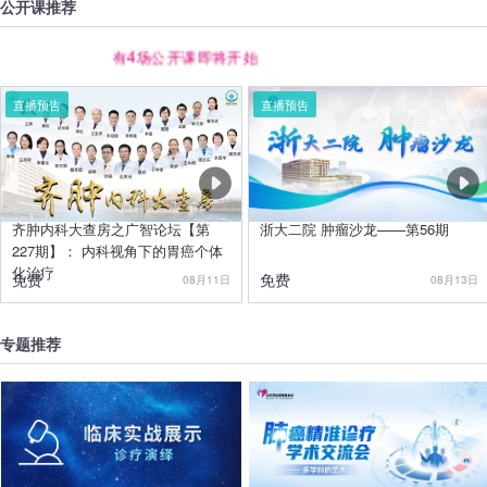
公开课推荐
有4场公开课即将开始
直播预告
直播预告
齐肿内科大查房之广智论坛【第
浙大二院 肿瘤沙龙——第56期
227期】： 内科视角下的胃癌个体
化治疗
免费
免费
08月11日
08月13日
专题推荐