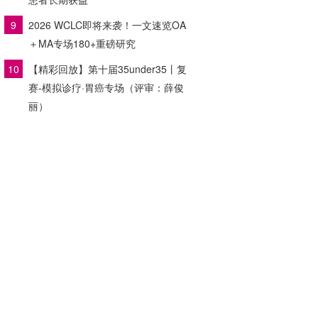
9
2026 WCLC即将来袭！一文速览OA
＋MA专场180+重磅研究
10
【精彩回放】第十届35under35丨复
赛-模拟诊疗·胃癌专场（评审：薛俊
丽）