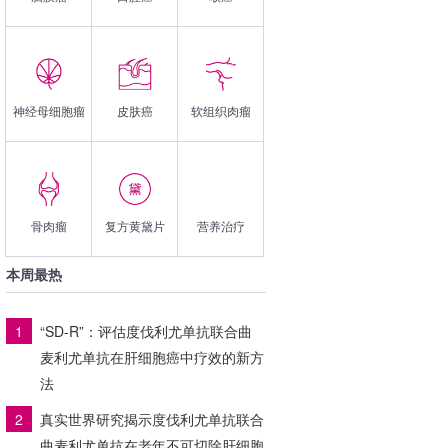
神经母细胞瘤
皮肤癌
软组织肉瘤
骨肉瘤
复方黄黛片
营养治疗
本周最热
1
“SD-R”：评估度伐利尤单抗联合曲
麦利尤单抗在肝细胞癌中疗效的新方
法
2
真实世界研究揭示度伐利尤单抗联合
曲麦利尤单抗在老年不可切除肝细胞