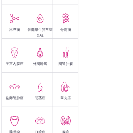
淋巴瘤
骨髓增生异常综
骨髓瘤
合征
子宫内膜癌
外阴肿瘤
阴道肿瘤
输卵管肿瘤
阴茎癌
睾丸癌
脑膜瘤
口腔癌
喉癌