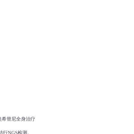
奥希替尼全身治疗
结行NGS检测。