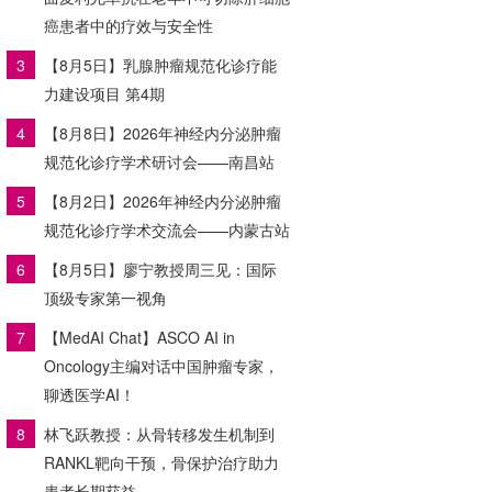
癌患者中的疗效与安全性
3
【8月5日】乳腺肿瘤规范化诊疗能
力建设项目 第4期
4
【8月8日】2026年神经内分泌肿瘤
规范化诊疗学术研讨会——南昌站
5
【8月2日】2026年神经内分泌肿瘤
规范化诊疗学术交流会——内蒙古站
6
【8月5日】廖宁教授周三见：国际
顶级专家第一视角
7
【MedAI Chat】ASCO AI in
Oncology主编对话中国肿瘤专家，
聊透医学AI！
8
林飞跃教授：从骨转移发生机制到
RANKL靶向干预，骨保护治疗助力
患者长期获益