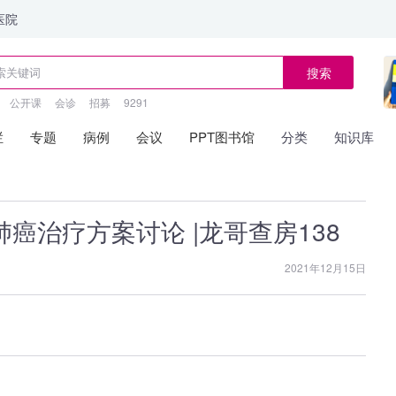
医院
搜索
公开课
会诊
招募
9291
栏
专题
病例
会议
PPT图书馆
分类
知识库
癌治疗方案讨论 |龙哥查房138
2021年12月15日