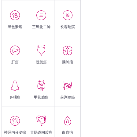
黑色素瘤
三氧化二砷
长春瑞滨
肝癌
膀胱癌
脑肿瘤
鼻咽癌
甲状腺癌
前列腺癌
神经内分泌瘤
胃肠道间质瘤
白血病