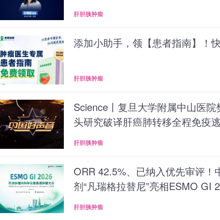
肝胆胰肿瘤
添加小助手，领【患者指南】！快
肝胆胰肿瘤
Science丨复旦大学附属中山医
头研究破译肝癌肺转移全程免疫逃
肝胆胰肿瘤
ORR 42.5%、已纳入优先审评
剂“凡瑞格拉替尼”亮相ESMO GI 2
肝胆胰肿瘤