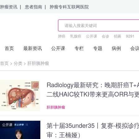
肿瘤资讯
|
患者指南
|
肿瘤专科互联网医院
肺癌
乳腺癌
公开课
会诊
招募
9291
首页
最新资讯
公开课
专栏
专题
病例
会
首页
>
分类
>
肝胆胰肿瘤
Radiology最新研究：晚期肝癌
二线HAIC较TKI带来更高ORR与更
肝胆胰肿瘤
第十届35under35丨复赛-模拟
公开课
审：王楠娅）