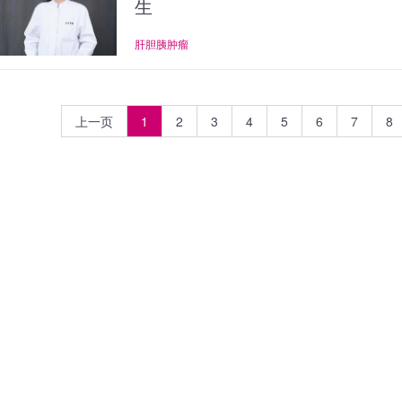
生
肝胆胰肿瘤
上一页
1
2
3
4
5
6
7
8