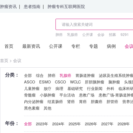
肿瘤资讯
|
患者指南
|
肿瘤专科互联网医院
肺癌
乳腺癌
公开课
会诊
招募
9291
首页
最新资讯
公开课
专栏
专题
病例
会
首页
>
会议
分类：
全部
综合
肺癌
乳腺癌
胃肠道肿瘤
泌尿及生殖系统肿
ASCO
ESMO
CSCO
WCLC
肝胆胰肿瘤
脑肿瘤
头颈
儿童肿瘤
放疗
病理
基础研究
行业新闻
外科
临床科
骨髓瘤
小肠肿瘤
平台活动
患教广场
患教广场-胃肠道肿
内分泌肿瘤
结直肠癌
肾癌
胃癌
胆囊癌
胆管癌
营养
黑色素瘤
其他
年份：
全部
2023年
2024年
2025年
2026年
2027年
2028年