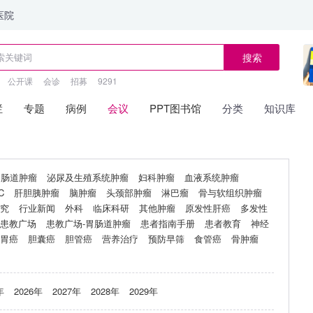
医院
搜索
公开课
会诊
招募
9291
栏
专题
病例
会议
PPT图书馆
分类
知识库
胃肠道肿瘤
泌尿及生殖系统肿瘤
妇科肿瘤
血液系统肿瘤
C
肝胆胰肿瘤
脑肿瘤
头颈部肿瘤
淋巴瘤
骨与软组织肿瘤
究
行业新闻
外科
临床科研
其他肿瘤
原发性肝癌
多发性
患教广场
患教广场-胃肠道肿瘤
患者指南手册
患者教育
神经
胃癌
胆囊癌
胆管癌
营养治疗
预防早筛
食管癌
骨肿瘤
年
2026年
2027年
2028年
2029年