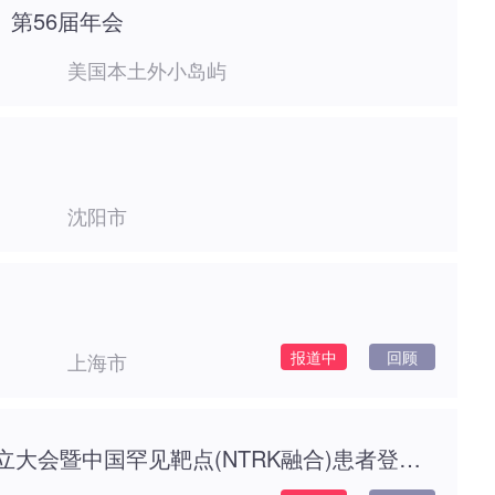
）第56届年会
美国本土外小岛屿
沈阳市
报道中
回顾
上海市
泛肿瘤罕见靶点诊疗联盟成立大会暨中国罕见靶点(NTRK融合)患者登记研究启动会