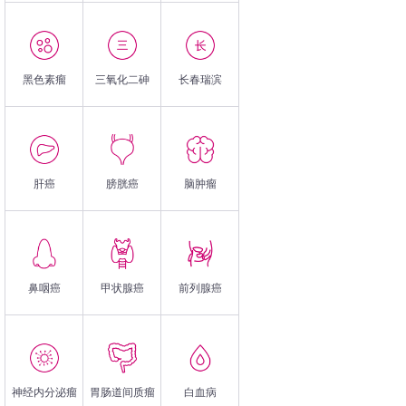
黑色素瘤
三氧化二砷
长春瑞滨
肝癌
膀胱癌
脑肿瘤
鼻咽癌
甲状腺癌
前列腺癌
神经内分泌瘤
胃肠道间质瘤
白血病