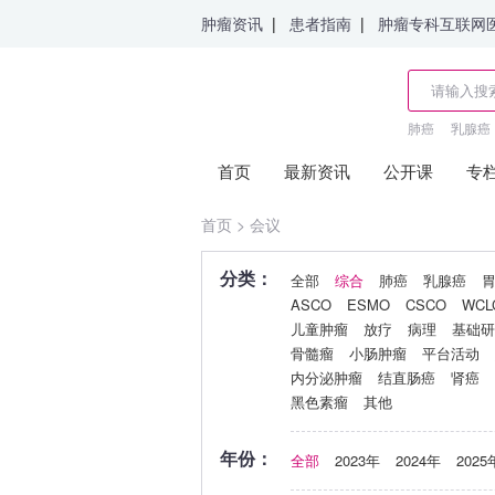
肿瘤资讯
|
患者指南
|
肿瘤专科互联网
肺癌
乳腺癌
首页
最新资讯
公开课
专
首页
>
会议
分类：
全部
综合
肺癌
乳腺癌
ASCO
ESMO
CSCO
WCL
儿童肿瘤
放疗
病理
基础研
骨髓瘤
小肠肿瘤
平台活动
内分泌肿瘤
结直肠癌
肾癌
黑色素瘤
其他
年份：
全部
2023年
2024年
2025