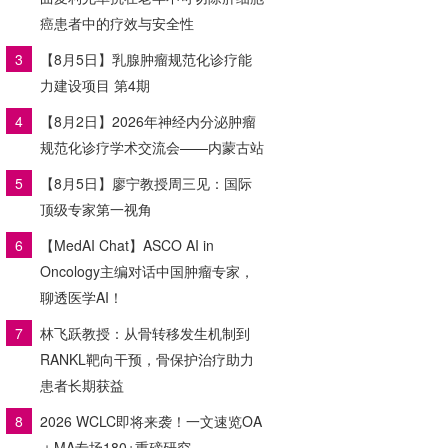
癌患者中的疗效与安全性
3
【8月5日】乳腺肿瘤规范化诊疗能
力建设项目 第4期
4
【8月2日】2026年神经内分泌肿瘤
规范化诊疗学术交流会——内蒙古站
5
【8月5日】廖宁教授周三见：国际
顶级专家第一视角
6
【MedAI Chat】ASCO AI in
Oncology主编对话中国肿瘤专家，
聊透医学AI！
7
林飞跃教授：从骨转移发生机制到
RANKL靶向干预，骨保护治疗助力
患者长期获益
8
2026 WCLC即将来袭！一文速览OA
＋MA专场180+重磅研究