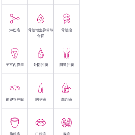
淋巴瘤
骨髓增生异常综
骨髓瘤
合征
子宫内膜癌
外阴肿瘤
阴道肿瘤
输卵管肿瘤
阴茎癌
睾丸癌
脑膜瘤
口腔癌
喉癌