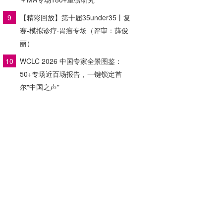
9
【精彩回放】第十届35under35丨复
赛-模拟诊疗·胃癌专场（评审：薛俊
丽）
10
WCLC 2026 中国专家全景图鉴：
50+专场近百场报告，一键锁定首
尔"中国之声"