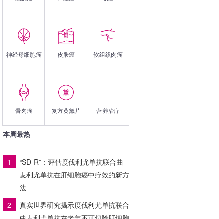
神经母细胞瘤
皮肤癌
软组织肉瘤
骨肉瘤
复方黄黛片
营养治疗
本周最热
1
“SD-R”：评估度伐利尤单抗联合曲
麦利尤单抗在肝细胞癌中疗效的新方
法
2
真实世界研究揭示度伐利尤单抗联合
曲麦利尤单抗在老年不可切除肝细胞