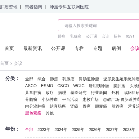
肿瘤资讯
|
患者指南
|
肿瘤专科互联网医院
肺癌
乳腺癌
公开课
会诊
招募
9291
首页
最新资讯
公开课
专栏
专题
病例
会
首页
>
会议
分类：
全部
综合
肺癌
乳腺癌
胃肠道肿瘤
泌尿及生殖系统肿
ASCO
ESMO
CSCO
WCLC
肝胆胰肿瘤
脑肿瘤
头颈
儿童肿瘤
放疗
病理
基础研究
行业新闻
外科
临床科
骨髓瘤
小肠肿瘤
平台活动
患教广场
患教广场-胃肠道肿
内分泌肿瘤
结直肠癌
肾癌
胃癌
胆囊癌
胆管癌
营养
黑色素瘤
其他
年份：
全部
2023年
2024年
2025年
2026年
2027年
2028年