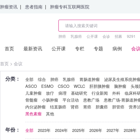
肿瘤资讯
|
患者指南
|
肿瘤专科互联网医院
肺癌
乳腺癌
公开课
会诊
招募
9291
首页
最新资讯
公开课
专栏
专题
病例
会
首页
>
会议
分类：
全部
综合
肺癌
乳腺癌
胃肠道肿瘤
泌尿及生殖系统肿
ASCO
ESMO
CSCO
WCLC
肝胆胰肿瘤
脑肿瘤
头颈
儿童肿瘤
放疗
病理
基础研究
行业新闻
外科
临床科
骨髓瘤
小肠肿瘤
平台活动
患教广场
患教广场-胃肠道肿
内分泌肿瘤
结直肠癌
肾癌
胃癌
胆囊癌
胆管癌
营养
黑色素瘤
其他
年份：
全部
2023年
2024年
2025年
2026年
2027年
2028年