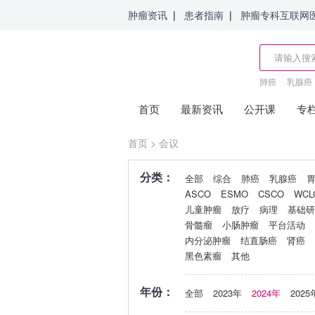
肿瘤资讯
|
患者指南
|
肿瘤专科互联网
肺癌
乳腺癌
首页
最新资讯
公开课
专
首页
>
会议
分类：
全部
综合
肺癌
乳腺癌
ASCO
ESMO
CSCO
WCL
儿童肿瘤
放疗
病理
基础研
骨髓瘤
小肠肿瘤
平台活动
内分泌肿瘤
结直肠癌
肾癌
黑色素瘤
其他
年份：
全部
2023年
2024年
2025