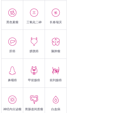
黑色素瘤
三氧化二砷
长春瑞滨
肝癌
膀胱癌
脑肿瘤
鼻咽癌
甲状腺癌
前列腺癌
神经内分泌瘤
胃肠道间质瘤
白血病