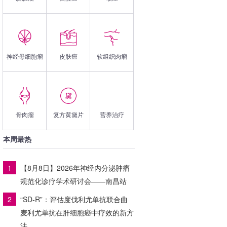
神经母细胞瘤
皮肤癌
软组织肉瘤
骨肉瘤
复方黄黛片
营养治疗
本周最热
1
【8月8日】2026年神经内分泌肿瘤
规范化诊疗学术研讨会——南昌站
2
“SD-R”：评估度伐利尤单抗联合曲
麦利尤单抗在肝细胞癌中疗效的新方
法