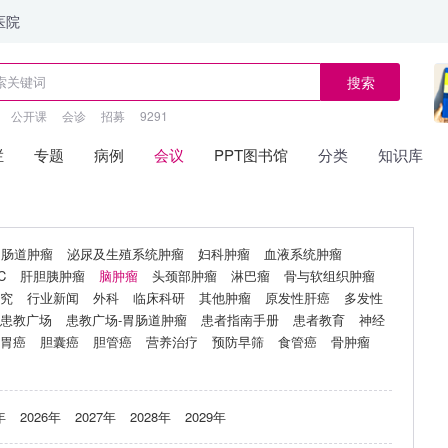
医院
搜索
公开课
会诊
招募
9291
栏
专题
病例
会议
PPT图书馆
分类
知识库
胃肠道肿瘤
泌尿及生殖系统肿瘤
妇科肿瘤
血液系统肿瘤
C
肝胆胰肿瘤
脑肿瘤
头颈部肿瘤
淋巴瘤
骨与软组织肿瘤
究
行业新闻
外科
临床科研
其他肿瘤
原发性肝癌
多发性
患教广场
患教广场-胃肠道肿瘤
患者指南手册
患者教育
神经
胃癌
胆囊癌
胆管癌
营养治疗
预防早筛
食管癌
骨肿瘤
年
2026年
2027年
2028年
2029年