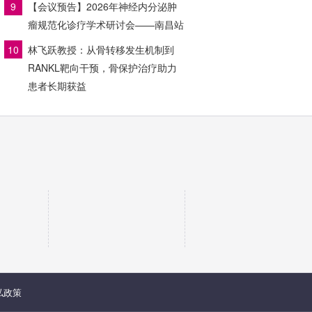
9
【会议预告】2026年神经内分泌肿
瘤规范化诊疗学术研讨会——南昌站
10
林飞跃教授：从骨转移发生机制到
RANKL靶向干预，骨保护治疗助力
患者长期获益
私政策