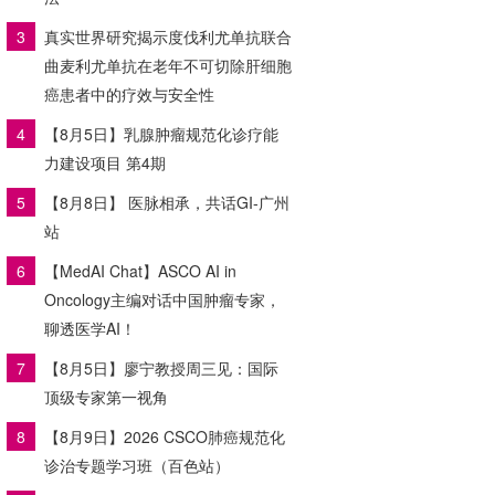
3
真实世界研究揭示度伐利尤单抗联合
曲麦利尤单抗在老年不可切除肝细胞
癌患者中的疗效与安全性
4
【8月5日】乳腺肿瘤规范化诊疗能
力建设项目 第4期
5
【8月8日】 医脉相承，共话GI-广州
站
6
【MedAI Chat】ASCO AI in
Oncology主编对话中国肿瘤专家，
聊透医学AI！
7
【8月5日】廖宁教授周三见：国际
顶级专家第一视角
8
【8月9日】2026 CSCO肺癌规范化
诊治专题学习班（百色站）