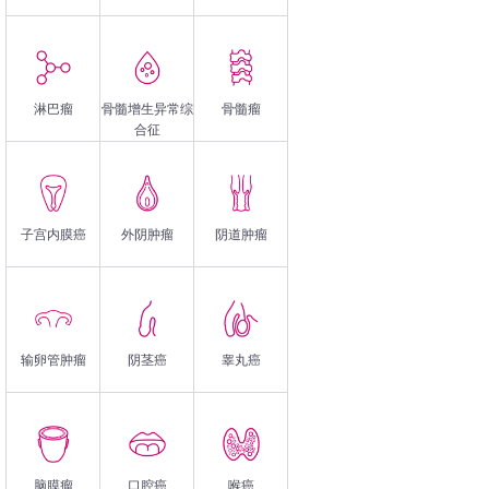
淋巴瘤
骨髓增生异常综
骨髓瘤
合征
子宫内膜癌
外阴肿瘤
阴道肿瘤
输卵管肿瘤
阴茎癌
睾丸癌
脑膜瘤
口腔癌
喉癌