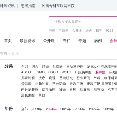
肿瘤资讯
|
患者指南
|
肿瘤专科互联网医院
肺癌
乳腺癌
公开课
会诊
招募
9291
首页
最新资讯
公开课
专栏
专题
病例
会
首页
>
会议
分类：
全部
综合
肺癌
乳腺癌
胃肠道肿瘤
泌尿及生殖系统肿
ASCO
ESMO
CSCO
WCLC
肝胆胰肿瘤
脑肿瘤
头颈
儿童肿瘤
放疗
病理
基础研究
行业新闻
外科
临床科
骨髓瘤
小肠肿瘤
平台活动
患教广场
患教广场-胃肠道肿
内分泌肿瘤
结直肠癌
肾癌
胃癌
胆囊癌
胆管癌
营养
黑色素瘤
其他
年份：
全部
2023年
2024年
2025年
2026年
2027年
2028年