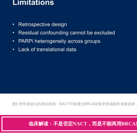
图5 研究者提出的潜在机制：NACT可能通过BRCA回复突变或耐药克隆选择
临床解读：不是否定NACT，而是不能再用BRCA突