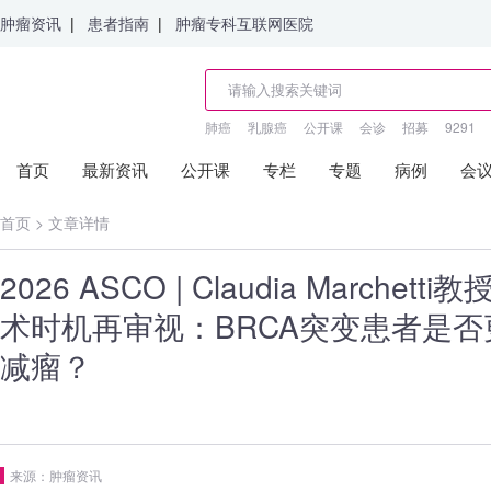
肿瘤资讯
|
患者指南
|
肿瘤专科互联网医院
肺癌
乳腺癌
公开课
会诊
招募
9291
首页
最新资讯
公开课
专栏
专题
病例
会
首页
>
文章详情
2026 ASCO | Claudia Marche
术时机再审视：BRCA突变患者是
减瘤？
来源：肿瘤资讯