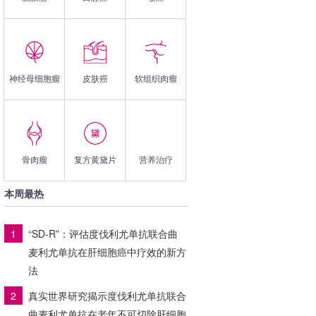
神经母细胞瘤
皮肤癌
软组织肉瘤
骨肉瘤
复方黄黛片
营养治疗
本周最热
1
“SD-R”：评估度伐利尤单抗联合曲
麦利尤单抗在肝细胞癌中疗效的新方
法
2
真实世界研究揭示度伐利尤单抗联合
曲麦利尤单抗在老年不可切除肝细胞