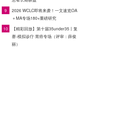
9
2026 WCLC即将来袭！一文速览OA
＋MA专场180+重磅研究
10
【精彩回放】第十届35under35丨复
赛-模拟诊疗·胃癌专场（评审：薛俊
丽）