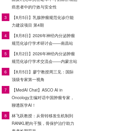
癌患者中的疗效与安全性
3
【8月5日】乳腺肿瘤规范化诊疗能
力建设项目 第4期
4
【8月8日】2026年神经内分泌肿瘤
规范化诊疗学术研讨会——南昌站
5
【8月2日】2026年神经内分泌肿瘤
规范化诊疗学术交流会——内蒙古站
6
【8月5日】廖宁教授周三见：国际
顶级专家第一视角
7
【MedAI Chat】ASCO AI in
Oncology主编对话中国肿瘤专家，
聊透医学AI！
8
林飞跃教授：从骨转移发生机制到
RANKL靶向干预，骨保护治疗助力
患者长期获益