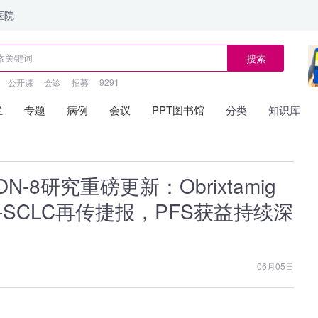
医院
搜索
公开课
会诊
招募
9291
栏
专题
病例
会议
PPT图书馆
分类
知识库
ON-8研究重磅更新：Obrixtamig
-SCLC再传捷报，PFS获益持续深
06月05日