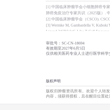
[1] 中国临床肿瘤学会小细胞肺癌专
肺癌免疫治疗专家共识（2025版）. 中华肿瘤杂志
[2] 中国临床肿瘤学会（CSCO). CS
[3] Wermke M, Gambardella V, Kuboki Y, 
Ligand 3/CD3 IgG-Like T-Cell Engager O
Small Cell Lung Cancer or Neuroendocri
审批号：SC-CN-18694
[4] Solange Peters, et al. DAREON®-8: A 
有效期至2027年6月5日
atezolizumab in extensive-stage small
仅供相关医药专业人士进行医学科学
[5] Solange Peters, Rafal Dziadziuszko,
from a phase I dose-escalation/expansion 
atezolizumab in extensive-stage small c
[6] Xie J, Chen M, Han H, et al. Clinical
版权声明
chemotherapy in extensive-stage small cel
matched study. Thorac Cancer. 2023. 14
版权归肿瘤资讯所有。欢迎个人转
[7] Lally BE, Urbanic JJ, Blackstock AW
内容，须获得授权，且在醒目位置处注
any progress over the last 25 years. Onco
[8] Martin Wermke, Juergen Alt, Farast