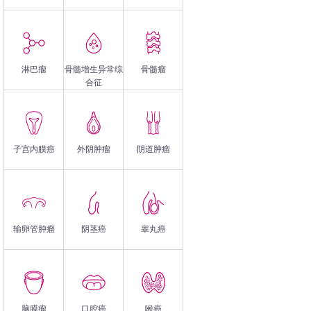
淋巴瘤
骨髓增生异常综
骨髓瘤
合征
子宫内膜癌
外阴肿瘤
阴道肿瘤
输卵管肿瘤
阴茎癌
睾丸癌
脑膜瘤
口腔癌
喉癌