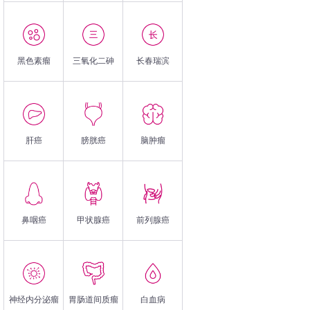
黑色素瘤
三氧化二砷
长春瑞滨
肝癌
膀胱癌
脑肿瘤
鼻咽癌
甲状腺癌
前列腺癌
神经内分泌瘤
胃肠道间质瘤
白血病