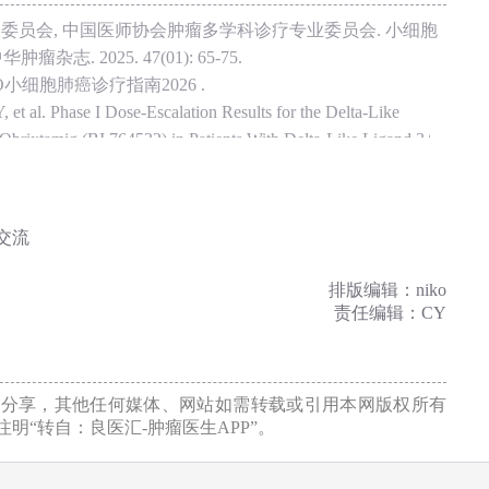
家委员会, 中国医师协会肿瘤多学科诊疗专业委员会. 小细胞
. 2025. 47(01): 65-75.
CO小细胞肺癌诊疗指南2026 .
et al. Phase I Dose-Escalation Results for the Delta-Like
brixtamig (BI 764532) in Patients With Delta-Like Ligand 3+
ne Carcinomas. J Clin Oncol. 2025. 43(27): 3021-3031.
phase I trial of first-line obrixtamig plus chemotherapy and
 cell lung carcinoma (ES-SCLC). 2025 ESMO. 2759MO .
交流
 Ewa Kalinka, et al. DAREON®-8: updated efficacy and safety
trial of first-line (1L) obrixtamig plus chemotherapy and
排版编辑：niko
ell lung carcinoma (ES-SCLC). ASCO 2026. Abstract 8089 .
责任编辑：CY
 impact of first-line PD-1 or PD-L1 inhibitors combined with
l lung cancer patients: A real-world multicenter propensity score-
(15): 1327-1338.
发分享，其他任何媒体、网站如需转载或引用本网版权所有
, Miller AA, Perry MC. Small cell lung cancer: have we made
明“转自：良医汇-肿瘤医生APP”。
logist. 2007. 12(9): 1096-104.
uk Bozorgmehr, et al. DAREON®-9: A phase Ib open-label dose