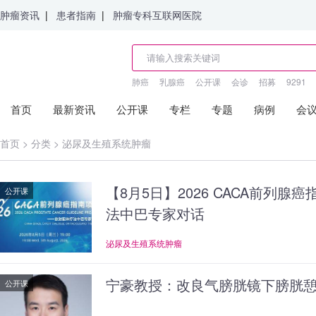
肿瘤资讯
|
患者指南
|
肿瘤专科互联网医院
肺癌
乳腺癌
公开课
会诊
招募
9291
首页
最新资讯
公开课
专栏
专题
病例
会
首页
>
分类
>
泌尿及生殖系统肿瘤
【8月5日】2026 CACA前列
公开课
法中巴专家对话
泌尿及生殖系统肿瘤
宁豪教授：改良气膀胱镜下膀胱
公开课