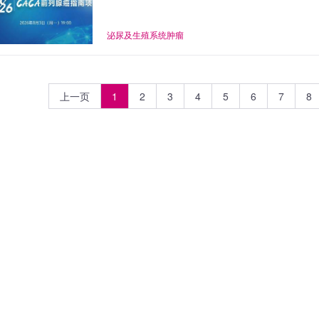
泌尿及生殖系统肿瘤
上一页
1
2
3
4
5
6
7
8