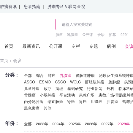
肿瘤资讯
|
患者指南
|
肿瘤专科互联网医院
肺癌
乳腺癌
公开课
会诊
招募
9291
首页
最新资讯
公开课
专栏
专题
病例
会
首页
>
会议
分类：
全部
综合
肺癌
乳腺癌
胃肠道肿瘤
泌尿及生殖系统肿
ASCO
ESMO
CSCO
WCLC
肝胆胰肿瘤
脑肿瘤
头颈
儿童肿瘤
放疗
病理
基础研究
行业新闻
外科
临床科
骨髓瘤
小肠肿瘤
平台活动
患教广场
患教广场-胃肠道肿
内分泌肿瘤
结直肠癌
肾癌
胃癌
胆囊癌
胆管癌
营养
黑色素瘤
其他
年份：
全部
2023年
2024年
2025年
2026年
2027年
2028年