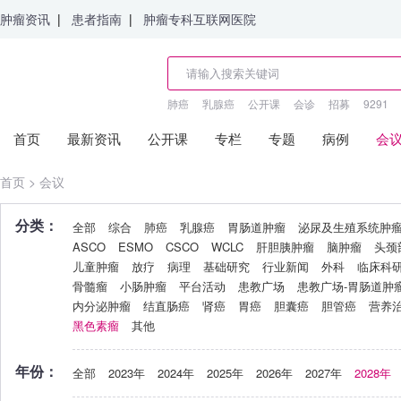
肿瘤资讯
|
患者指南
|
肿瘤专科互联网医院
肺癌
乳腺癌
公开课
会诊
招募
9291
首页
最新资讯
公开课
专栏
专题
病例
会
首页
>
会议
分类：
全部
综合
肺癌
乳腺癌
胃肠道肿瘤
泌尿及生殖系统肿
ASCO
ESMO
CSCO
WCLC
肝胆胰肿瘤
脑肿瘤
头颈
儿童肿瘤
放疗
病理
基础研究
行业新闻
外科
临床科
骨髓瘤
小肠肿瘤
平台活动
患教广场
患教广场-胃肠道肿
内分泌肿瘤
结直肠癌
肾癌
胃癌
胆囊癌
胆管癌
营养
黑色素瘤
其他
年份：
全部
2023年
2024年
2025年
2026年
2027年
2028年