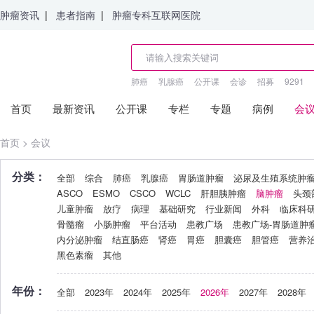
肿瘤资讯
|
患者指南
|
肿瘤专科互联网医院
肺癌
乳腺癌
公开课
会诊
招募
9291
首页
最新资讯
公开课
专栏
专题
病例
会
首页
>
会议
分类：
全部
综合
肺癌
乳腺癌
胃肠道肿瘤
泌尿及生殖系统肿
ASCO
ESMO
CSCO
WCLC
肝胆胰肿瘤
脑肿瘤
头颈
儿童肿瘤
放疗
病理
基础研究
行业新闻
外科
临床科
骨髓瘤
小肠肿瘤
平台活动
患教广场
患教广场-胃肠道肿
内分泌肿瘤
结直肠癌
肾癌
胃癌
胆囊癌
胆管癌
营养
黑色素瘤
其他
年份：
全部
2023年
2024年
2025年
2026年
2027年
2028年