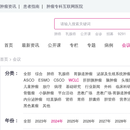
肿瘤资讯
|
患者指南
|
肿瘤专科互联网医院
肺癌
乳腺癌
公开课
会诊
招募
9291
首页
最新资讯
公开课
专栏
专题
病例
会
首页
>
会议
分类：
全部
综合
肺癌
乳腺癌
胃肠道肿瘤
泌尿及生殖系统肿
ASCO
ESMO
CSCO
WCLC
肝胆胰肿瘤
脑肿瘤
头颈
儿童肿瘤
放疗
病理
基础研究
行业新闻
外科
临床科
骨髓瘤
小肠肿瘤
平台活动
患教广场
患教广场-胃肠道肿
内分泌肿瘤
结直肠癌
肾癌
胃癌
胆囊癌
胆管癌
营养
黑色素瘤
其他
年份：
全部
2023年
2024年
2025年
2026年
2027年
2028年