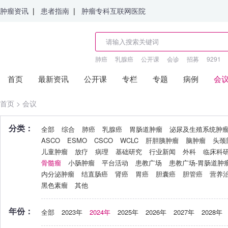
肿瘤资讯
|
患者指南
|
肿瘤专科互联网医院
肺癌
乳腺癌
公开课
会诊
招募
9291
首页
最新资讯
公开课
专栏
专题
病例
会
首页
>
会议
分类：
全部
综合
肺癌
乳腺癌
胃肠道肿瘤
泌尿及生殖系统肿
ASCO
ESMO
CSCO
WCLC
肝胆胰肿瘤
脑肿瘤
头颈
儿童肿瘤
放疗
病理
基础研究
行业新闻
外科
临床科
骨髓瘤
小肠肿瘤
平台活动
患教广场
患教广场-胃肠道肿
内分泌肿瘤
结直肠癌
肾癌
胃癌
胆囊癌
胆管癌
营养
黑色素瘤
其他
年份：
全部
2023年
2024年
2025年
2026年
2027年
2028年