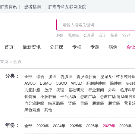
肿瘤资讯
|
患者指南
|
肿瘤专科互联网医院
肺癌
乳腺癌
公开课
会诊
招募
9291
首页
最新资讯
公开课
专栏
专题
病例
会
首页
>
会议
分类：
全部
综合
肺癌
乳腺癌
胃肠道肿瘤
泌尿及生殖系统肿
ASCO
ESMO
CSCO
WCLC
肝胆胰肿瘤
脑肿瘤
头颈
儿童肿瘤
放疗
病理
基础研究
行业新闻
外科
临床科
骨髓瘤
小肠肿瘤
平台活动
患教广场
患教广场-胃肠道肿
内分泌肿瘤
结直肠癌
肾癌
胃癌
胆囊癌
胆管癌
营养
黑色素瘤
其他
年份：
全部
2023年
2024年
2025年
2026年
2027年
2028年