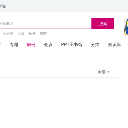
医院
搜索
公开课
会诊
招募
9291
栏
专题
病例
会议
PPT图书馆
分类
知识库
全部