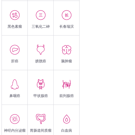
黑色素瘤
三氧化二砷
长春瑞滨
肝癌
膀胱癌
脑肿瘤
鼻咽癌
甲状腺癌
前列腺癌
神经内分泌瘤
胃肠道间质瘤
白血病