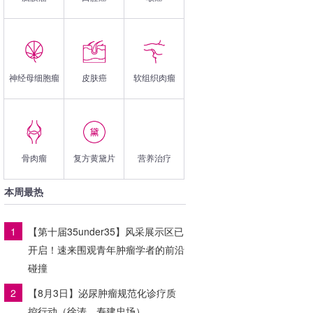
神经母细胞瘤
皮肤癌
软组织肉瘤
骨肉瘤
复方黄黛片
营养治疗
本周最热
1
【第十届35under35】风采展示区已
开启！速来围观青年肿瘤学者的前沿
碰撞
2
【8月3日】泌尿肿瘤规范化诊疗质
控行动（徐涛、寿建忠场）