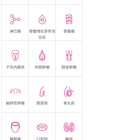
淋巴瘤
骨髓增生异常综
骨髓瘤
合征
子宫内膜癌
外阴肿瘤
阴道肿瘤
输卵管肿瘤
阴茎癌
睾丸癌
脑膜瘤
口腔癌
喉癌