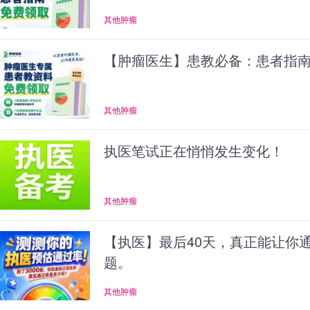
其他肿瘤
【肿瘤医生】患教必备：患者指
其他肿瘤
执医笔试正在悄悄发生变化！
其他肿瘤
【执医】最后40天，真正能让你
题。
其他肿瘤