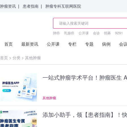
肿瘤资讯
|
患者指南
|
肿瘤专科互联网医院
肺癌
乳腺癌
公开课
会诊
招募
9291
首页
最新资讯
公开课
专栏
专题
病例
会
首页
>
分类
>
其他肿瘤
一站式肿瘤学术平台！肿瘤医生 A
其他肿瘤
添加小助手，领【患者指南】！快