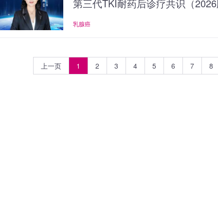
第三代TKI耐药后诊疗共识（202
乳腺癌
上一页
1
2
3
4
5
6
7
8