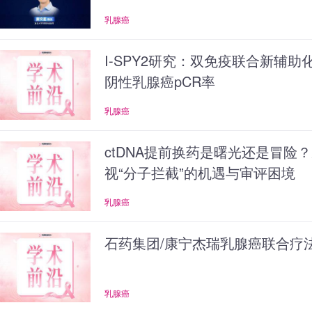
乳腺癌
I-SPY2研究：双免疫联合新辅助
阴性乳腺癌pCR率
乳腺癌
ctDNA提前换药是曙光还是冒险？从
视“分子拦截”的机遇与审评困境
乳腺癌
石药集团/康宁杰瑞乳腺癌联合疗
乳腺癌