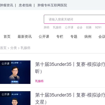
肿瘤资讯
|
患者指南
|
肿瘤专科互联网医院
肺癌
乳腺癌
公开课
会诊
招募
9291
首页
最新资讯
公开课
专栏
专题
病例
会
首页
>
分类
>
乳腺癌
第十届35under35丨复赛-模拟
公开课
昕）
乳腺癌
第十届35under35丨复赛-模拟
公开课
文星）