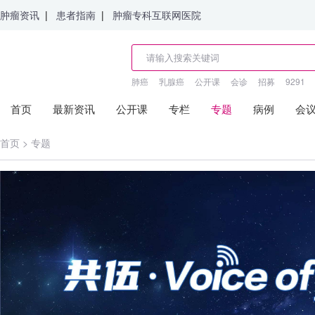
肿瘤资讯
|
患者指南
|
肿瘤专科互联网医院
肺癌
乳腺癌
公开课
会诊
招募
9291
首页
最新资讯
公开课
专栏
专题
病例
会
首页
>
专题