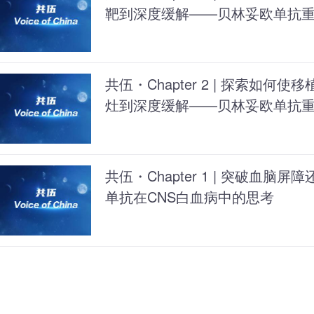
靶到深度缓解——贝林妥欧单抗重塑
疗路径
共伍・Chapter 2 | 探索如
灶到深度缓解——贝林妥欧单抗重塑
长生存
共伍・Chapter 1 | 突破血脑
单抗在CNS白血病中的思考