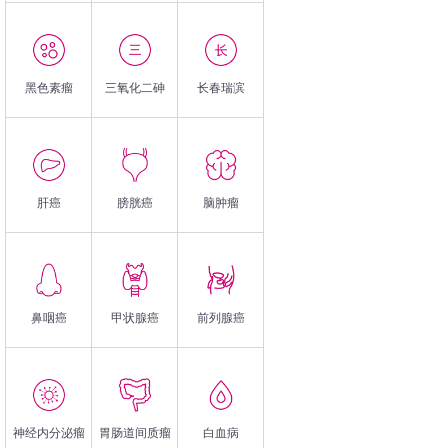
黑色素瘤
三氧化二砷
长春瑞滨
肝癌
膀胱癌
脑肿瘤
鼻咽癌
甲状腺癌
前列腺癌
神经内分泌瘤
胃肠道间质瘤
白血病