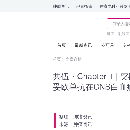
肿瘤资讯
|
患者指南
|
肿瘤专科互联网
肺癌
乳腺癌
首页
最新资讯
公开课
专
首页
>
文章详情
共伍・Chapter 1
妥欧单抗在CNS白血
整理：肿瘤资讯
来源：肿瘤资讯