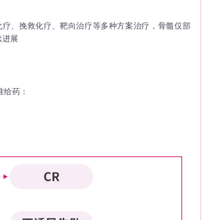
化疗、挽救化疗、靶向治疗等多种方案治疗，骨髓仅部
续进展
准给药：