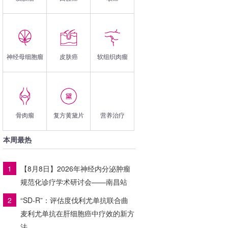
神经母细胞瘤
皮肤癌
软组织肉瘤
骨肉瘤
复方黄黛片
营养治疗
本周最热
1
【8月8日】2026年神经内分泌肿瘤
规范化诊疗学术研讨会——南昌站
2
“SD-R”：评估度伐利尤单抗联合曲
麦利尤单抗在肝细胞癌中疗效的新方
法