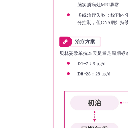
脑实质病灶MRI异常
多线治疗失败：经鞘内
分控制，但CNS病灶持
治疗方案
贝林妥欧单抗28天足量足周期标
D1~7：
9 μg/d
D8~28：
28 μg/d