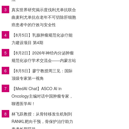
3
真实世界研究揭示度伐利尤单抗联合
曲麦利尤单抗在老年不可切除肝细胞
癌患者中的疗效与安全性
4
【8月5日】乳腺肿瘤规范化诊疗能
力建设项目 第4期
5
【8月2日】2026年神经内分泌肿瘤
规范化诊疗学术交流会——内蒙古站
6
【8月5日】廖宁教授周三见：国际
顶级专家第一视角
7
【MedAI Chat】ASCO AI in
Oncology主编对话中国肿瘤专家，
聊透医学AI！
8
林飞跃教授：从骨转移发生机制到
RANKL靶向干预，骨保护治疗助力
患者长期获益