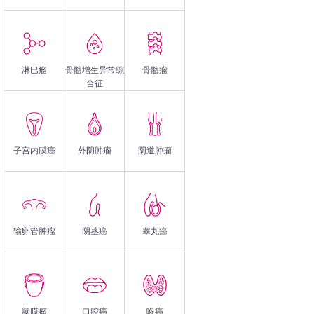
淋巴瘤
骨髓增生异常综
骨髓瘤
合征
子宫内膜癌
外阴肿瘤
阴道肿瘤
输卵管肿瘤
阴茎癌
睾丸癌
脑膜瘤
口腔癌
喉癌