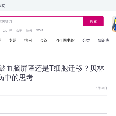
医院
搜索
公开课
会诊
招募
9291
栏
专题
病例
会议
PPT图书馆
分类
知识库
 | 突破血脑屏障还是T细胞迁移？贝林
病中的思考
06月03日