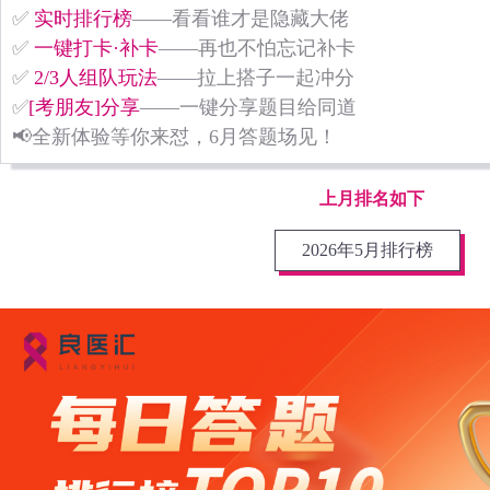
✅
实时排行榜
——看看谁才是隐藏大佬
✅
一键打卡·补卡
——再也不怕忘记补卡
✅
2/3人组队玩法
——拉上搭子一起冲分
✅
[考朋友]分享
——一键分享题目给同道
📢全新体验等你来怼，6月答题场见！
上月排名如下
2026年5月排行榜