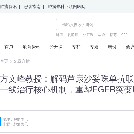
肿瘤资讯
|
患者指南
|
肿瘤专科互联网医院
肺癌
乳腺癌
公开课
会诊
招募
9291
首页
最新资讯
公开课
专栏
专题
病例
会
首页
>
文章详情
方文峰教授：解码芦康沙妥珠单抗联合三
一线治疗核心机制，重塑EGFR突
整理：肿瘤资讯
来源：肿瘤资讯