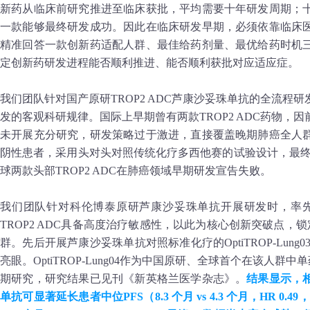
新药从临床前研究推进至临床获批，平均需要十年研发周期；
一款能够最终研发成功。因此在临床研发早期，必须依靠临床
精准回答一款创新药适配人群、最佳给药剂量、最优给药时机
定创新药研发进程能否顺利推进、能否顺利获批对应适应症。
我们团队针对国产原研TROP2 ADC芦康沙妥珠单抗的全流程
发的客观科研规律。国际上早期曾有两款TROP2 ADC药物，
未开展充分研究，研发策略过于激进，直接覆盖晚期肺癌全人
阴性患者，采用头对头对照传统化疗多西他赛的试验设计，最终
球两款头部TROP2 ADC在肺癌领域早期研发宣告失败。
我们团队针对科伦博泰原研芦康沙妥珠单抗开展研发时，率先
TROP2 ADC具备高度治疗敏感性，以此为核心创新突破点，
群。先后开展芦康沙妥珠单抗对照标准化疗的OptiTROP-Lung
亮眼。OptiTROP-Lung04作为中国原研、全球首个在该人群中
期研究，研究结果已见刊《新英格兰医学杂志》。
结果显示，
单抗可显著延长患者中位PFS（8.3 个月 vs 4.3 个月，HR 0.49，