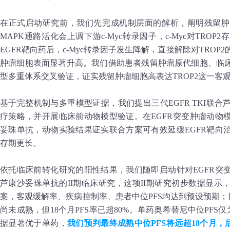
在正式启动研究前，我们先完成机制层面的解析，阐明残留肿瘤
MAPK通路活化会上调下游c-Myc转录因子，c-Myc对TRO
EGFR靶向药后，c-Myc转录因子发生降解，直接解除对TROP
肿瘤细胞表面显著升高。我们借助患者残留肿瘤原代细胞、临
型多重体系交叉验证，证实残留肿瘤细胞高表达TROP2这一客
基于完整机制与多重模型证据，我们提出三代EGFR TKI联
疗策略，并开展临床前动物模型验证。在EGFR突变肿瘤动物
妥珠单抗，动物实验结果证实联合方案可有效延缓EGFR靶向
存期更长。
依托临床前转化研究的阳性结果，我们随即启动针对EGFR突
芦康沙妥珠单抗的II期临床研究，这项II期研究初步数据显
案，客观缓解率、疾病控制率、患者中位PFS均达到预设预期；
尚未成熟，但18个月PFS率已超80%。单药奥希替尼中位PFS仅
据显著优于单药，
我们预判最终成熟中位PFS将远超18个月，