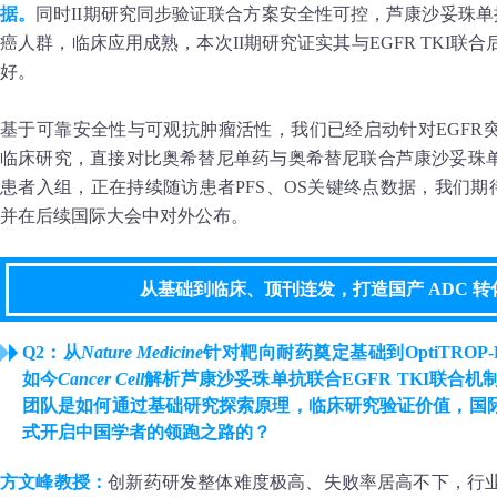
据。
同时II期研究同步验证联合方案安全性可控，芦康沙妥珠单
癌人群，临床应用成熟，本次II期研究证实其与EGFR TKI
好。
基于可靠安全性与可观抗肿瘤活性，我们已经启动针对EGFR突
临床研究，直接对比奥希替尼单药与奥希替尼联合芦康沙妥珠单
患者入组，正在持续随访患者PFS、OS关键终点数据，我们期
并在后续国际大会中对外公布。
从基础到临床、顶刊连发，打造国产 ADC 
Q2：从
Nature Medicine
针对靶向耐药奠定基础到OptiTROP-Lu
如今
Cancer Cell
解析芦康沙妥珠单抗联合EGFR TKI联合机
团队是如何通过基础研究探索原理，临床研究验证价值，国
式开启中国学者的领跑之路的？
方文峰教授：
创新药研发整体难度极高、失败率居高不下，行