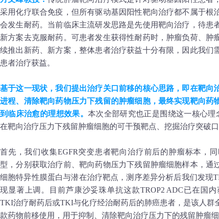
采用化疗联合免疫，但所有驱动基因阳性靶向治疗都不属于根
会发生耐药。当前临床主流研发思路是先使用靶向治疗，待患
新方案去克服耐药。可患者发生获得性耐药时，肿瘤负荷、肿
续推出新药、新方案，整体患者治疗获益十分有限，因此我们
患者治疗获益。
基于这一现状，我们提出治疗关口前移的核心思路，即在靶向
进程、清除靶向药物压力下残留的肿瘤细胞，最终实现靶向药
到临床治愈的理想效果。
本次全部研究也正是围绕这一核心理念
在靶向治疗压力下残留肿瘤细胞的可干预靶点、挖掘治疗突破口
首先，我们收集EGFR突变患者靶向治疗前后的肿瘤标本，
型，分别获取治疗前、靶向药物压力下残留肿瘤细胞样本，通
细胞特异性膜蛋白与潜在治疗靶点，测序差异分析后我们发现T
现显著上调。目前芦康沙妥珠单抗这款TROP2 ADC已在国内
TKI治疗耐药后或TKI与化疗经治耐药后的肺癌患者，是该人
款药物前移使用，用于抑制、清除靶向治疗压力下的残留肿瘤细