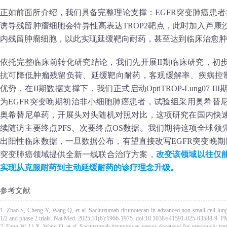
正如前面所介绍，我们具备完整理论支撑：EGFR突变肺癌患者
诱导残留肿瘤细胞会特异性高表达TROP2靶点，此时加入芦
内残留肿瘤细胞，以此实现延缓靶向耐药，甚至达到临床治愈肿
依托完整临床前转化研究结论，我们先开展II期临床研究，初
抗可降低肿瘤残留负荷、延缓靶向耐药，客观缓解率、疾病控制
优势，在II期数据支撑下，我们正式启动OptiTROP-Lung07
为EGFR突变晚期初治非小细胞肺癌患者，试验组采用奥希替
奥希替尼单药，开展头对头随机对照对比，这项研究在国内快
续随访主要终点PFS、次要终点OS数据。我们期待这项全球领先
出阳性临床数据，一旦数据公布，有望直接改写EGFR突变晚期
突变肺癌领域提供全新一线联合治疗方案，
改变该领域以往仅
实现从克服耐药到主动延缓耐药的诊疗理念升级。
参考文献
1. Zhao S, Cheng Y, Wang Q, et al. Sacituzumab tirumotecan in advanced non-small-cell lu
1/2 and phase 2 trials. Nat Med. 2025;31(6):1966-1975. doi:10.1038/s41591-025-03588-9. 
2. Fang W, Li X, Wang Q, et al. Sacituzumab tirumotecan versus docetaxel for previously tr