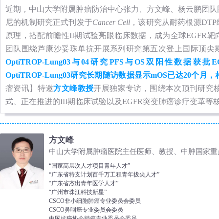
近期，中山大学附属肿瘤防治中心张力、方文峰、杨云鹏团队
尼的机制研究正式刊发于
Cancer Cell
，该研究从耐药根源DT
原理，搭配前瞻性II期试验亮眼临床数据，成为全球EGFR
团队围绕芦康沙妥珠单抗开展系列研究第五次登上国际顶尖
OptiTROP-Lung03与04研究PFS与OS双阳性数据
OptiTROP-Lung03研究长期随访数据显示mOS已达20
瘤资讯】特邀
方文峰教授
开展独家专访，围绕本次顶刊研究核
式、正在推进的III期临床试验以及EGFR突变肺癌诊疗变革
方文峰
中山大学附属肿瘤医院主任医师、教授、中肿国家重
“国家高层次人才项目青年人才”
“广东省特支计划百千万工程青年拔尖人才”
“广东省杰出青年医学人才”
“广州市珠江科技新星”
CSCO非小细胞肺癌专业委员会委员
CSCO鼻咽癌专业委员会委员
中国抗癌协会肺癌专业委员会委员