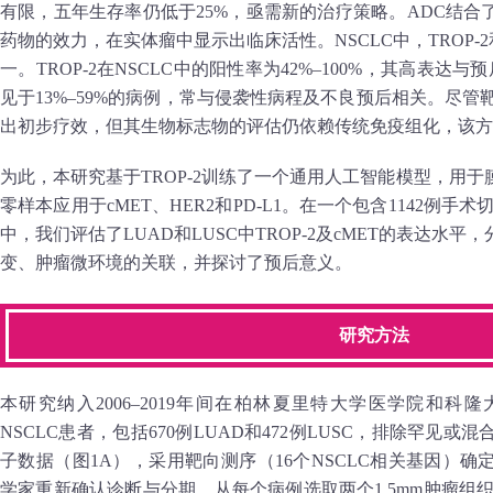
有限，五年生存率仍低于25%，亟需新的治疗策略。ADC结
药物的效力，在实体瘤中显示出临床活性。NSCLC中，TROP‑2
一。TROP‑2在NSCLC中的阳性率为42%–100%，其高表达
见于13%–59%的病例，常与侵袭性病程及不良预后相关。尽管靶向
出初步疗效，但其生物标志物的评估仍依赖传统免疫组化，该方
为此，本研究基于TROP‑2训练了一个通用人工智能模型，用
零样本应用于cMET、HER2和PD‑L1。在一个包含1142例手
中，我们评估了LUAD和LUSC中TROP‑2及cMET的表达水
变、肿瘤微环境的关联，并探讨了预后意义。
研究方法
本研究纳入2006–2019年间在柏林夏里特大学医学院和科隆
NSCLC患者，包括670例LUAD和472例LUSC，排除罕见
子数据（图1A），采用靶向测序（16个NSCLC相关基因）
学家重新确认诊断与分期。从每个病例选取两个1.5mm肿瘤组