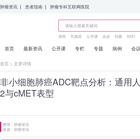
肿瘤资讯
|
患者指南
|
肿瘤专科互联网医院
肺癌
乳腺癌
公开课
会诊
招募
9291
首页
最新资讯
公开课
专栏
专题
病例
会
首页
>
文章详情
非小细胞肺癌ADC靶点分析：通用人
2与cMET表型
整理：肿瘤资讯
来源：肿瘤资讯