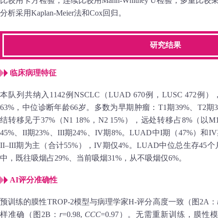
比较用卡方检验，连续比较用Mann‑Whitney U检验；多重比较采用Be
分析采用Kaplan‑Meier法和Cox回归。
研究结果
临床病理特征
本队列共纳入1142例NSCLC（LUAD 670例，LUSC 47
63%，中位诊断年龄66岁。多数为早期肿瘤：T1期39%、T2期32
结转移见于37%（N1 18%，N2 15%），远处转移占8%（以M
45%、II期23%、III期24%、IV期8%。LUAD中I期（47%）
II–III期为主（合计55%），IV期仅4%。LUAD中位总生存4
中，既往吸烟占29%、当前吸烟31%，从不吸烟仅6%。
AI评分准确性
预训练的膜性TROP‑2模型与病理学家H‑评分高度一致（图2A：
样准确（图2B：
r
=0.98,
CCC
=0.97）。无需重新训练，膜性