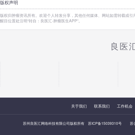
版权声明
版权归肿瘤资讯所有。欢迎个人转发分享，其他任何媒体、网站如需转载或引
醒目位置处注明“转自：良医汇-肿瘤医生APP”。
良医
关于我们
联系我们
工作机会
苏州良医汇网络科技有限公司版权所有
苏ICP备15039310号
苏公