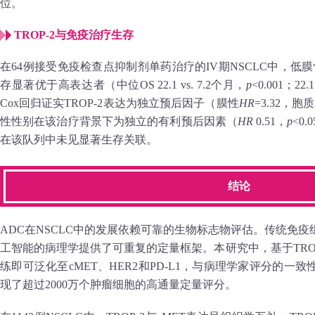
位。
TROP‑2与免疫治疗生存
在64例接受免疫检查点抑制剂单药治疗的IV期NSCLC中，低膜
存显著优于高表达者（中位OS 22.1 vs. 7.2个月，
p
<0.001；22.
Cox回归证实TROP‑2表达为独立预后因子（膜性
HR
=3.32，胞质
性性别在该治疗背景下为独立的有利预后因素（
HR
0.51，
p
<0.
在该队列中未见显著生存关联。
结论
ADC在NSCLC中的发展依赖可靠的生物标志物评估。传统免
工智能的病理学提供了可重复的定量框架。本研究中，基于TRO
练即可泛化至cMET、HER2和PD‑L1，与病理学家评分的
现了超过2000万个肿瘤细胞的高通量定量评分。