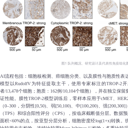
图1 队列概况、研究设计及代表性免疫组化
AI流程包括：细胞核检测、癌细胞分类、以及膜性与胞质性表
模型以RudolfV为特征提取主干，使用专家标注的TROP‑
者/13,478个细胞；胞质：162例/10,104个细胞），并在独立保
证性能。膜性TROP‑2模型训练后，零样本应用于cMET、HER
（0–300，分阴性[0,50)、弱[50,100)、中[100,200)、强[20
（TPS）和综合阳性评分（CPS），按临床截断值分层。数据预
面积<60%的点，按亚型分层分析，细胞密度经log(1+x)转换