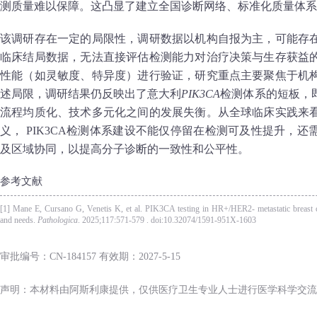
测质量难以保障。这凸显了建立全国诊断网络、标准化质量体系
该调研存在一定的局限性，调研数据以机构自报为主，可能存
临床结局数据，无法直接评估检测能力对治疗决策与生存获益
性能（如灵敏度、特异度）进行验证，研究重点主要聚焦于机
述局限，调研结果仍反映出了意大利
PIK3CA
检测体系的短板，
流程均质化、技术多元化之间的发展失衡。从全球临床实践来
义， PIK3CA检测体系建设不能仅停留在检测可及性提升，
及区域协同，以提高分子诊断的一致性和公平性。
参考文献
[1] Mane E, Cursano G, Venetis K, et al. PIK3CA testing in HR+/HER2- metastatic breast ca
and needs.
Pathologica
. 2025;117:571-579 . doi:10.32074/1591-951X-1603
审批编号：CN-184157 有效期：2027-5-15
声明：本材料由阿斯利康提供，仅供医疗卫生专业人士进行医学科学交流