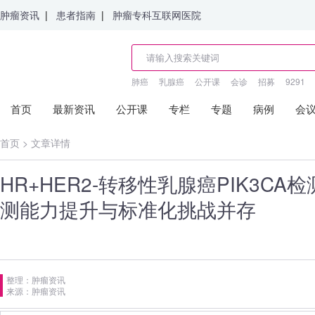
肿瘤资讯
|
患者指南
|
肿瘤专科互联网医院
肺癌
乳腺癌
公开课
会诊
招募
9291
首页
最新资讯
公开课
专栏
专题
病例
会
首页
>
文章详情
HR+HER2-转移性乳腺癌PIK3C
测能力提升与标准化挑战并存
整理：肿瘤资讯
来源：肿瘤资讯