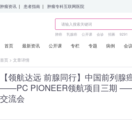
肿瘤资讯
|
患者指南
|
肿瘤专科互联网医院
肺癌
乳腺癌
公开课
会诊
招募
9291
首页
最新资讯
公开课
专栏
专题
病例
会
首页
>
文章详情
【领航达远 前腺同行】中国前列腺
——PC PIONEER领航项目三期 
交流会