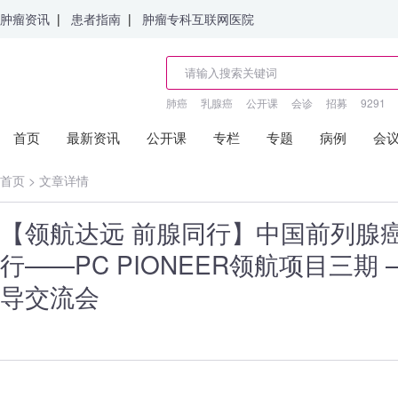
肿瘤资讯
|
患者指南
|
肿瘤专科互联网医院
肺癌
乳腺癌
公开课
会诊
招募
9291
首页
最新资讯
公开课
专栏
专题
病例
会
首页
>
文章详情
【领航达远 前腺同行】中国前列腺
行——PC PIONEER领航项目三期
导交流会