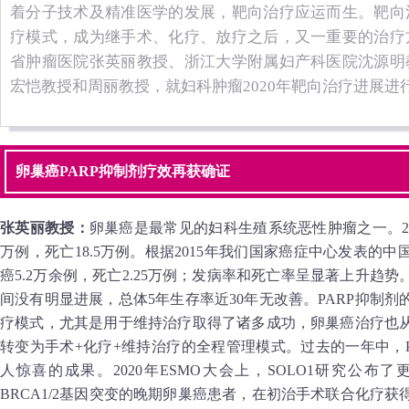
着分子技术及精准医学的发展，靶向治疗应运而生。靶向
疗模式，成为继手术、化疗、放疗之后，又一重要的治疗
省肿瘤医院张英丽教授、浙江大学附属妇产科医院沈源明
宏恺教授和周丽教授，就妇科肿瘤2020年靶向治疗进展进
卵巢癌PARP抑制剂疗效再获确证
张英丽教授：
卵巢癌是最常见的妇科生殖系统恶性肿瘤之一。201
万例，死亡18.5万例。根据2015年我们国家癌症中心发表的
癌5.2万余例，死亡2.25万例；发病率和死亡率呈显著上升趋
间没有明显进展，总体5年生存率近30年无改善。PARP抑制
疗模式，尤其是用于维持治疗取得了诸多成功，卵巢癌治疗也
转变为手术+化疗+维持治疗的全程管理模式。过去的一年中，
人惊喜的成果。2020年ESMO大会上，SOLO1研究公
BRCA1/2基因突变的晚期卵巢癌患者，在初治手术联合化疗