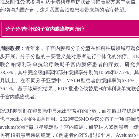
性及阴性受试者均可从卡瑞利珠单抗联合阿帕替尼方案中获益
药物均为国产药，这为我国宫颈癌患者带来新的治疗希望。
分子分型时代的子宫内膜癌靶向治疗
周丽教授：
近年来，子宫内膜癌分子分型在妇科肿瘤领域可谓
步开展。分子分型的主要意义是对患者进行个体化的治疗。KEYN
联合帕博利珠单抗治疗晚期子宫内膜癌患者的疗效。研究共
38.3%，其中完全缓解率和部分缓解率分别为10.6%和27.7%
月以上。在不同分子亚型中，MSI-H型患者的缓解率为63.6
36.2%。基于该研究结果，FDA批准仑伐替尼+帕博利珠单抗联合
子宫内膜癌患者。
PARP抑制剂在卵巢癌中显示出非常好的疗效，而在微卫星稳
也显示出协同的抗癌作用。2020年ESMO会议公布了一项Ⅱ期研究，以P
avelumab治疗微卫星稳定型子宫内膜癌，研究纳入35例患者，
另有19例患者疾病稳定，8例患者的PFS超过6个月。Avelumab+t