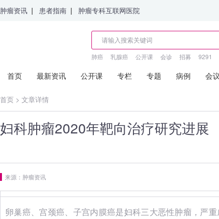
肿瘤资讯
|
患者指南
|
肿瘤专科互联网医院
肺癌
乳腺癌
公开课
会诊
招募
9291
首页
最新资讯
公开课
专栏
专题
病例
会
首页
>
文章详情
妇科肿瘤2020年靶向治疗研究进展
来源：肿瘤资讯
卵巢癌、宫颈癌、子宫内膜癌是妇科三大恶性肿瘤，严重