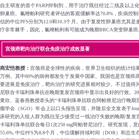
自主研发的首个PARP抑制剂，用于治疗既往经过二线及以上化疗
卵巢癌。氟唑帕利研究者评估的客观缓解率达70.8%，疾病控制
估的中位PFS分别为12.0和10.3个月。由于复发性卵巢癌尤
疗非常棘手，因此，氟唑帕利有可能成为晚期BRCA突变卵巢
宫颈癌靶向治疗联合免疫治疗成效显著
商宏恺教授：
宫颈癌是全球性的疾病，世界卫生组织的统计结果显
万例。其中80%的病例都发生于发展中国家。我国也是宫颈癌高
要进展是免疫治疗，靶向治疗的研究进展相对较少。不过值得
尼联合卡瑞利珠单抗在晚期复发宫颈癌中显示出良好的疗效。20
黄欣、蓝春燕教授牵头的“卡瑞利珠单抗联合阿帕替尼治疗晚期宫
瘤学会（SGO）年会上以口头报告呈现，并随后全文发表于Journal of C
床研究的入组人群为既往至少接受过一线治疗失败的晚期/复发宫颈
卡瑞利珠单抗联合每日1次250 mg阿帕替尼治疗。研究发现，
55.6%, 中位PFS为8.8个月，中位缓解持续时间（DOR）和总