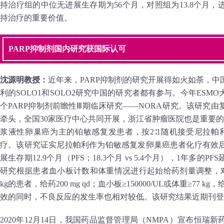
持治疗组的中位无进展生存期为56个月，对照组为13.8个月
持治疗的重要价值。
PARP抑制剂国内研究获国际认可
沈源明教授：
近年来，PARP抑制剂的研究开展得如火如荼，
利的SOLO1和SOLO2研究中国的研究者都有参与。今年ES
个PARP抑制剂前瞻性Ⅲ期临床研究——NORA研究。该研究
牵头，全国30家医疗中心共同开展，浙江省肿瘤医院也是重要的
浆液性卵巢癌为主的铂敏感复发患者，按2∶1随机接受尼拉帕利（
疗。该研究证实尼拉帕利作为铂敏感复发卵巢癌患者化疗有效
展生存期12.9个月（PFS；18.3个月 vs 5.4个月），1年多
研究根据患者血小板计数和体重情况进行起始给药剂量调整，对于血小
kg的患者，给药200 mg qd；血小板≥150000/UL或体重≥77 kg
效的同时，不良反应的发生率也相对较低。该研究结果近期刊登在Annals
2020年12月14日，我国药品监督管理局（NMPA）宣布恒