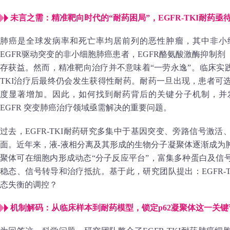
未言之需：精准靶向时代的“耐药困局”，EGFR-TKI耐药亟
肺癌是全球发病率和死亡率均居前列的恶性肿瘤，其中非小
EGFR驱动突变的非小细胞肺癌患者，EGFR酪氨酸激酶抑制剂（E
存获益。然而，精准靶向治疗并不意味着“一劳永逸”。临床实践
TKI治疗后最终仍会发生获得性耐药。耐药一旦出现，患者可
度显著增加。因此，如何找到耐药背后的关键分子机制，并
EGFR 突变肺癌治疗领域亟需解决的重要问题。
过去，EGFR-TKI耐药研究多集中于基因突变、旁路信号激
面。近年来，液-液相分离及其形成的生物分子凝聚体逐渐成为
聚体可在细胞内形成动态“分子反应平台”，富集多种蛋白及信
稳态、信号转导和治疗抵抗。基于此，研究团队提出：EGFR-
态失衡的调控？
机制解码：从临床样本到耐药模型，锁定p62凝聚体这一关键