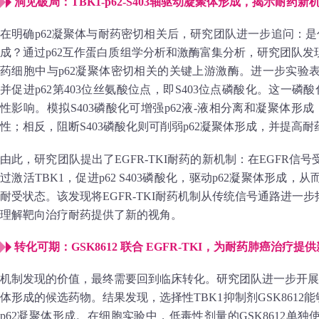
洞见破局：TBK1-p62-S403轴驱动凝聚体形成，揭示耐药新
在明确p62凝聚体与耐药密切相关后，研究团队进一步追问：是
成？通过p62互作蛋白质组学分析和激酶富集分析，研究团队发现
药细胞中与p62凝聚体密切相关的关键上游激酶。进一步实验表明
并促进p62第403位丝氨酸位点，即S403位点磷酸化。这一磷
性影响。模拟S403磷酸化可增强p62液-液相分离和凝聚体形成，
性；相反，阻断S403磷酸化则可削弱p62凝聚体形成，并提高耐药
由此，研究团队提出了EGFR-TKI耐药的新机制：在EGFR
过激活TBK1，促进p62 S403磷酸化，驱动p62凝聚体形成
耐受状态。该发现将EGFR-TKI耐药机制从传统信号通路进一
理解靶向治疗耐药提供了新的视角。
转化可期：GSK8612 联合 EGFR-TKI，为耐药肺癌治疗提
机制发现的价值，最终需要回到临床转化。研究团队进一步开展
体形成的候选药物。结果发现，选择性TBK1抑制剂GSK8612能够
p62凝聚体形成。在细胞实验中，低毒性剂量的GSK8612单