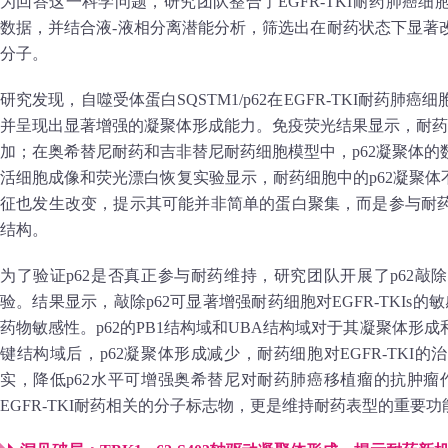
为回答这一科学问题，研究团队整合了EGFR-TKI耐药肺癌
数据，并结合液-液相分离潜能分析，筛选出在耐药状态下显著
分子。
研究发现，自噬受体蛋白SQSTM1/p62在EGFR-TKI耐药
并呈现出显著增强的凝聚体形成能力。免疫荧光结果显示，耐药
加；在奥希替尼耐药和吉非替尼耐药细胞模型中，p62凝聚体
活细胞成像和荧光漂白恢复实验显示，耐药细胞中的p62凝聚体
征也发生改变，提示其可能并非简单的蛋白聚集，而是参与耐
结构。
为了验证p62是否真正参与耐药维持，研究团队开展了p62
验。结果显示，敲除p62可显著增强耐药细胞对EGFR-TKIs的
药物敏感性。p62的PB1结构域和UBA结构域对于其凝聚体形
键结构域后，p62凝聚体形成减少，耐药细胞对EGFR-TKI
实，降低p62水平可增强奥希替尼对耐药肺癌移植瘤的抗肿瘤
EGFR-TKI耐药相关的分子标志物，更是维持耐药表型的重要