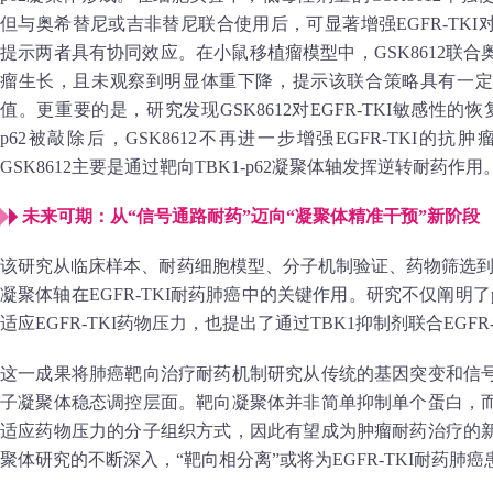
但与奥希替尼或吉非替尼联合使用后，可显著增强EGFR-TK
提示两者具有协同效应。在小鼠移植瘤模型中，GSK8612联
瘤生长，且未观察到明显体重下降，提示该联合策略具有一定
值。更重要的是，研究发现GSK8612对EGFR-TKI敏感性的
p62被敲除后，GSK8612不再进一步增强EGFR-TKI
GSK8612主要是通过靶向TBK1-p62凝聚体轴发挥逆转耐药作用
未来可期：从“信号通路耐药”迈向“凝聚体精准干预”新阶段
该研究从临床样本、耐药细胞模型、分子机制验证、药物筛选到动物
凝聚体轴在EGFR-TKI耐药肺癌中的关键作用。研究不仅阐明
适应EGFR-TKI药物压力，也提出了通过TBK1抑制剂联合EGF
这一成果将肺癌靶向治疗耐药机制研究从传统的基因突变和信
子凝聚体稳态调控层面。靶向凝聚体并非简单抑制单个蛋白，
适应药物压力的分子组织方式，因此有望成为肿瘤耐药治疗的
聚体研究的不断深入，“靶向相分离”或将为EGFR-TKI耐药肺