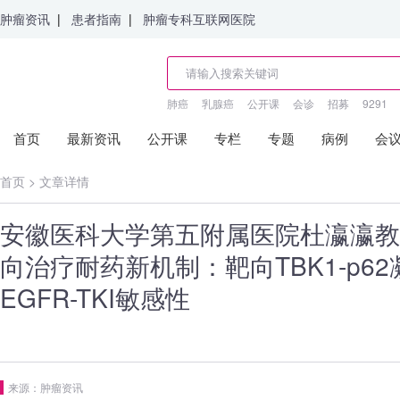
肿瘤资讯
|
患者指南
|
肿瘤专科互联网医院
肺癌
乳腺癌
公开课
会诊
招募
9291
首页
最新资讯
公开课
专栏
专题
病例
会
首页
>
文章详情
安徽医科大学第五附属医院杜瀛瀛教
向治疗耐药新机制：靶向TBK1-p6
EGFR-TKI敏感性
来源：肿瘤资讯