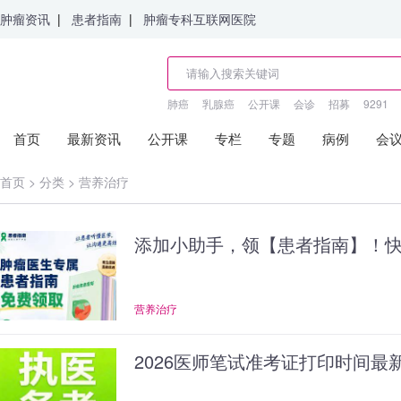
肿瘤资讯
|
患者指南
|
肿瘤专科互联网医院
肺癌
乳腺癌
公开课
会诊
招募
9291
首页
最新资讯
公开课
专栏
专题
病例
会
首页
>
分类
>
营养治疗
添加小助手，领【患者指南】！快
营养治疗
2026医师笔试准考证打印时间最