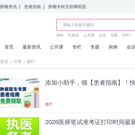
肿瘤资讯
|
患者指南
|
肿瘤专科互联网医院
肺癌
乳腺癌
公开课
会诊
招募
9291
首页
最新资讯
公开课
专栏
专题
病例
会
首页
>
分类
>
放疗
添加小助手，领【患者指南】！快
放疗
2026医师笔试准考证打印时间最