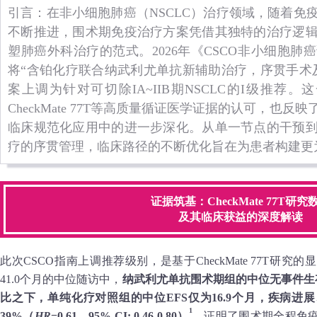
引言：在非小细胞肺癌（NSCLC）治疗领域，随着免
不断推进，围术期免疫治疗方案凭借其独特的治疗逻
塑肺癌外科治疗的范式。2026年《CSCO非小细胞
将“含铂化疗联合纳武利尤单抗新辅助治疗，序贯手术
案上调为针对可切除IA~IIB期NSCLC的I级推荐。
CheckMate 77T等高质量循证医学证据的认可，也
临床规范化应用中的进一步深化。从单一节点的干预
疗的序贯管理，临床路径的不断优化旨在为患者构建更
证据筑基：CheckMate 77T研究
及其临床获益的深度解读
此次CSCO指南上调推荐级别，是基于CheckMate 77T研
41.0个月的中位随访中，
纳武利尤单抗围术期组的中位无事件生存
比之下，单纯化疗对照组的中位EFS仅为16.9个月，疾病
1
39%（
HR
=0.61，95% CI: 0.46-0.80）
，证明了围术期全程免