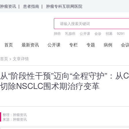
肿瘤资讯
|
患者指南
|
肿瘤专科互联网医院
肺癌
乳腺癌
公开课
会诊
招募
9291
首页
最新资讯
公开课
专栏
专题
病例
会
首页
>
文章详情
从“阶段性干预”迈向“全程守护”：从
切除NSCLC围术期治疗变革
整理：肿瘤资讯
来源：肿瘤资讯