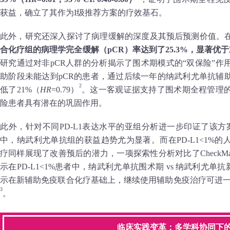
获益，确立了其作为I级推荐方案的疗效基石。
此外，研究还深入探讨了病理缓解的深度及其预后预测价值。
合化疗组的病理学完全缓解（pCR）率达到了25.3%，显著优于
研究通过对非pCR人群的分析揭示了围术期模式的“双保险”
助阶段未能达到pCR的患者，通过后续一年的纳武利尤单抗辅
2
低了21%（
HR
=0.79）
。这一客观证据支持了围术期全程管理
险患者具有潜在的巩固作用。
此外，针对不同PD-L1表达水平的亚组分析进一步印证了该方案
中，纳武利尤单抗组的获益趋势尤为显著。而在PD-L1<1%
疗同样展现了改善预后的潜力，一项探索性分析对比了CheckMate 77
示在PD-L1<1%患者中，纳武利尤单抗围术期 vs 纳武利尤单
示在新辅助免疫联合化疗基础上，继续使用辅助免疫治疗可进一步
3
。
临床实践变革：多学科协同下