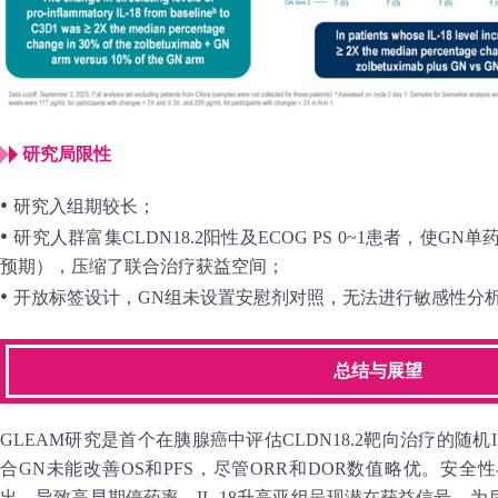
研究局限性
•
研究入组期较长；
•
研究人群富集CLDN18.2阳性及ECOG PS 0~1患者，使G
预期），压缩了联合治疗获益空间；
•
开放标签设计，GN组未设置安慰剂对照，无法进行敏感性分
总结与展望
GLEAM研究是首个在胰腺癌中评估CLDN18.2靶向治疗的随
合GN未能改善OS和PFS，尽管ORR和DOR数值略优。安
出，导致高早期停药率。IL-18升高亚组呈现潜在获益信号，