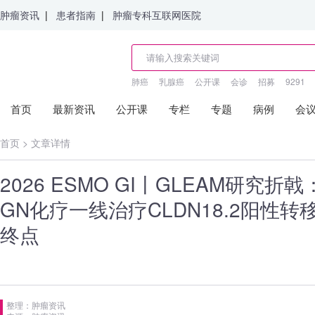
肿瘤资讯
|
患者指南
|
肿瘤专科互联网医院
肺癌
乳腺癌
公开课
会诊
招募
9291
首页
最新资讯
公开课
专栏
专题
病例
会
首页
>
文章详情
2026 ESMO GI丨GLEAM研究
GN化疗一线治疗CLDN18.2阳性
终点
整理：肿瘤资讯