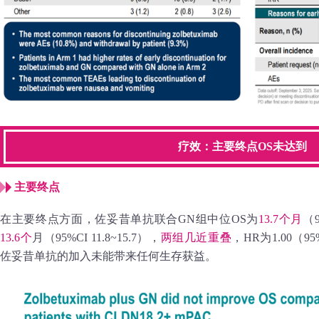
疗效：主要终点OS未达到
主要终点
在主要终点方面，佐妥昔单抗联合GN组中位OS为
13.7个月
（9
13.6个
月（95%CI 11.8~15.7），
两组几近重叠
，HR为1.00（95%
佐妥昔单抗的加入未能带来任何生存获益。