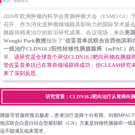
来源：肿瘤资讯
2026年欧洲肿瘤内科学会胃肠肿瘤大会（ESMO GI）
召开。作为消化道肿瘤领域颇具影响力的国际学术盛
胰腺癌精准治疗的前沿研究成果。会议现场，来自
美
Wungki Park教授
报告了"
佐妥昔单抗联合吉西他滨和
一线治疗CLDN18.2阳性转移性胰腺腺癌（mPAC）的
果。
该研究是全球首个评估CLDN18.2靶向药物在胰
管佐妥昔单抗已在胃癌领域获得成功，但GLEAM研究
来了深刻反思
。
研究背景：CLDN18.2靶向治疗从胃癌向
胰腺导管腺癌预后极差，患者治疗选择十分有限。III期MPACT
他滨联合白蛋白结合型紫杉醇（GN）方案是转移性胰腺癌一线
远不能满足临床需求。