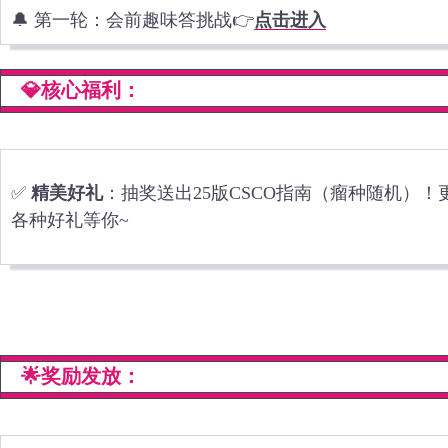
🔔 第一轮：会前趣味答挑战👉
点击进入
💎核心福利：
✅
精美好礼
：抽奖送出25版CSCO指南（瘤种随机）！
各种好礼等你~
🌟奖励发放：