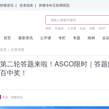
肿瘤资讯
|
患者指南
|
肿瘤专科互联网医院
肺癌
乳腺癌
公开课
会诊
招募
9291
首页
最新资讯
公开课
专栏
专题
病例
会
首页
>
文章详情
第二轮答题来啦！ASCO限时｜答
百中奖！
来源：肿瘤资讯