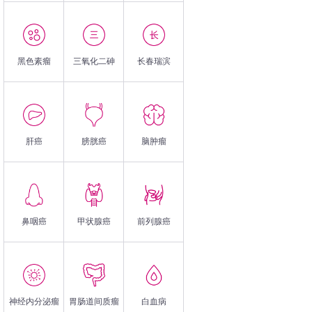
黑色素瘤
三氧化二砷
长春瑞滨
肝癌
膀胱癌
脑肿瘤
鼻咽癌
甲状腺癌
前列腺癌
神经内分泌瘤
胃肠道间质瘤
白血病