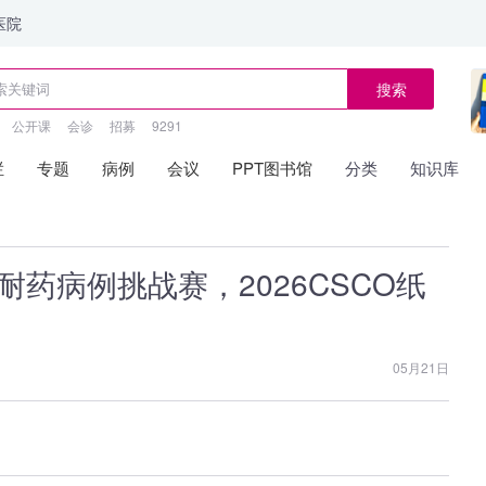
医院
搜索
公开课
会诊
招募
9291
栏
专题
病例
会议
PPT图书馆
分类
知识库
耐药病例挑战赛，2026CSCO纸
05月21日