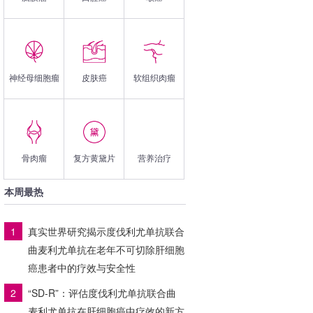
神经母细胞瘤
皮肤癌
软组织肉瘤
骨肉瘤
复方黄黛片
营养治疗
本周最热
1
真实世界研究揭示度伐利尤单抗联合
曲麦利尤单抗在老年不可切除肝细胞
癌患者中的疗效与安全性
2
“SD-R”：评估度伐利尤单抗联合曲
麦利尤单抗在肝细胞癌中疗效的新方