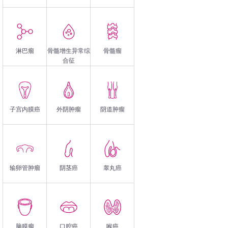
淋巴瘤
骨髓增生异常综
骨髓瘤
合征
子宫内膜癌
外阴肿瘤
阴道肿瘤
输卵管肿瘤
阴茎癌
睾丸癌
脑膜瘤
口腔癌
喉癌