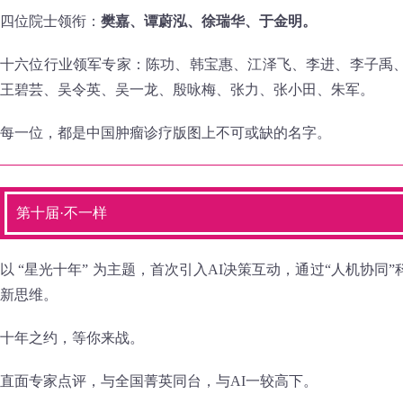
四位院士领衔：
樊嘉、谭蔚泓、徐瑞华、于金明。
十六位行业领军专家：陈功、韩宝惠、江泽飞、李进、李子禹
王碧芸、吴令英、吴一龙、殷咏梅、张力、张小田、朱军。
每一位，都是中国肿瘤诊疗版图上不可或缺的名字。
第十届·不一样
以 “星光十年” 为主题，首次引入AI决策互动，通过“人机协
新思维。
十年之约，等你来战。
直面专家点评，与全国菁英同台，与AI一较高下。