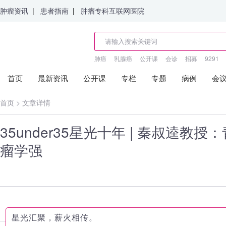
肿瘤资讯
|
患者指南
|
肿瘤专科互联网医院
肺癌
乳腺癌
公开课
会诊
招募
9291
首页
最新资讯
公开课
专栏
专题
病例
会
首页
>
文章详情
35under35星光十年 | 秦叔逵教
瘤学强
星光汇聚，薪火相传。